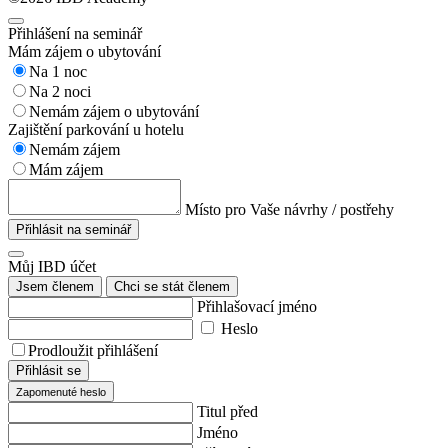
Přihlášení na seminář
Mám zájem o ubytování
Na 1 noc
Na 2 noci
Nemám zájem o ubytování
Zajištění parkování u hotelu
Nemám zájem
Mám zájem
Místo pro Vaše návrhy / postřehy
Přihlásit na seminář
Můj IBD účet
Jsem členem
Chci se stát členem
Přihlašovací jméno
Heslo
Prodloužit přihlášení
Přihlásit se
Zapomenuté heslo
Titul před
Jméno