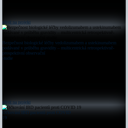
přejít na projekt
Bezpečnost biologické léčby vedolizumabem a ustekinumabem
podávané v průběhu gravidity – multicentrická retrospektivně-
prospektivní observační
studie
přejít na projekt
Očkování IBD pacientů proti COVID
19