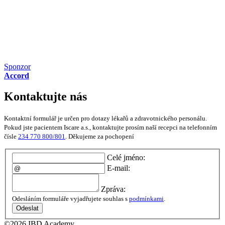
Sponzor
Accord
Kontaktujte nás
Kontaktní formulář je určen pro dotazy lékařů a zdravotnického personálu.
Pokud jste pacientem Iscare a.s., kontaktujte prosím naší recepci na telefonním
čísle
234 770 800/801
. Děkujeme za pochopení
Celé jméno:
E-mail:
Zpráva:
Odesláním formuláře vyjadřujete souhlas s
podmínkami
.
Odeslat
©2026 IBD Academy