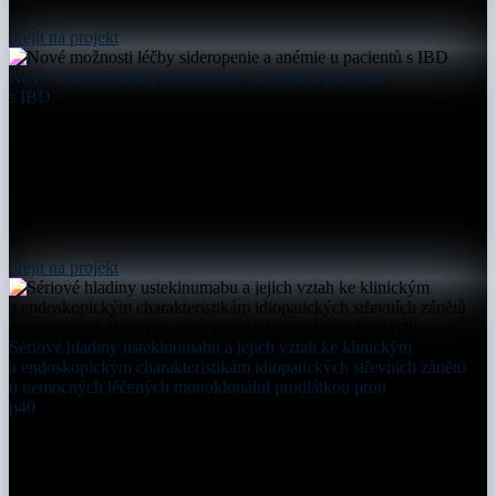
přejít na projekt
Nové možnosti léčby sideropenie a anémie u pacientů
s IBD
přejít na projekt
Sériové hladiny ustekinumabu a jejich vztah ke klinickým
a endoskopickým charakteristikám idiopatických střevních zánětů
u nemocných léčených monoklonální protilátkou proti
p40