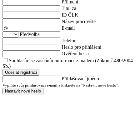
Příjmení
Titul za
ID ČLK
Název pracoviště
E-mail
Předvolba
Telefon
Heslo pro přihlášení
Ověření hesla
Souhlasím se zasíláním informací e-mailem (Zákon č.480/2004
Sb.)
Odeslat registraci
Přihlašovací jméno
Vyplňte svůj přihlašovací e-mail a klikněte na "Nastavit nové heslo".
Nastavit nové heslo