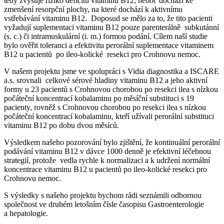
tedy zvyšuje riziko deficitu vitamínu B12, neboť dochází ke
zmenšení resorpční plochy, na které dochází k aktivnímu
vstřebávání vitaminu B12. Doposud se mělo za to, že tito pacienti
vyžadují suplementaci vitaminu B12 pouze parenterálně subkutánní
(s. c.) či intramuskulární (i. m.) formou podání. Cílem naší studie
bylo ověřit toleranci a efektivitu perorální suplementace vitaminem
B12 u pacientů po ileo-kolické resekci pro Crohnovu nemoc.
V našem projektu jsme ve spolupráci s Vidia diagnostika a ISCARE
a.s. srovnali celkové sérové hladiny vitaminu B12 a jeho aktivní
formy u 23 pacientů s Crohnovou chorobou po resekci ilea s nízkou
počáteční koncentrací kobalaminu po měsíční substituci s 19
pacienty, rovněž s Crohnovou chorobou po resekci ilea s nízkou
počáteční koncentrací kobalaminu, kteří užívali perorální substituci
vitaminu B12 po dobu dvou měsíců.
Výsledkem našeho pozorování bylo zjištění, že kontinuální perorální
podávání vitaminu B12 v dávce 1000 denně je efektivní léčebnou
strategií, protože vedla rychle k normalizaci a k udržení normální
koncentrace vitaminu B12 u pacientů po ileo-kolické resekci pro
Crohnovu nemoc.
S výsledky s našeho projektu bychom rádi seznámili odbornou
společnost ve druhém letošním čísle časopisu Gastroenterologie
a hepatologie.