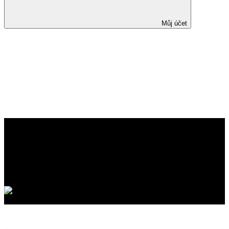
Můj účet
Perorální léčba vitaminem B12
u pacientů po ileo-kolické
resekci pro Crohnovu nemoc