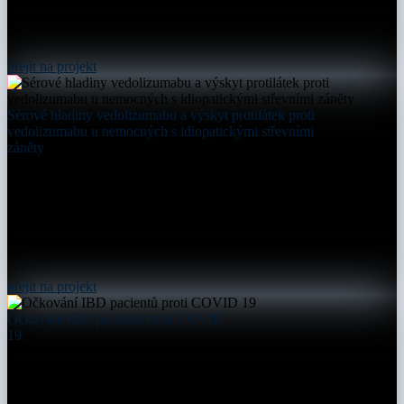
přejít na projekt
Sérové hladiny vedolizumabu a výskyt protilátek proti
vedolizumabu u nemocných s idiopatickými střevními
záněty
přejít na projekt
Očkování IBD pacientů proti COVID
19