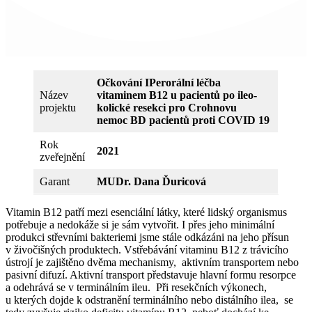
Očkování IPerorální léčba
Název
vitaminem B12 u pacientů po ileo-
projektu
kolické resekci pro Crohnovu
nemoc BD pacientů proti COVID 19
Rok
2021
zveřejnění
Garant
MUDr. Dana Ďuricová
Vitamin B12 patří mezi esenciální látky, které lidský organismus
potřebuje a nedokáže si je sám vytvořit. I přes jeho minimální
produkci střevními bakteriemi jsme stále odkázáni na jeho přísun
v živočišných produktech. Vstřebávání vitaminu B12 z trávicího
ústrojí je zajištěno dvěma mechanismy, aktivním transportem nebo
pasivní difuzí. Aktivní transport představuje hlavní formu resorpce
a odehrává se v terminálním ileu. Při resekčních výkonech,
u kterých dojde k odstranění terminálního nebo distálního ilea, se