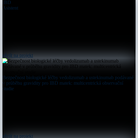
IBD
Asistent
přejít na projekt
Bezpečnost biologické léčby vedolizumab a ustekinumab podávané
v průběhu gravidity pro IBD matek: multicentrická observační
studie
přejít na projekt