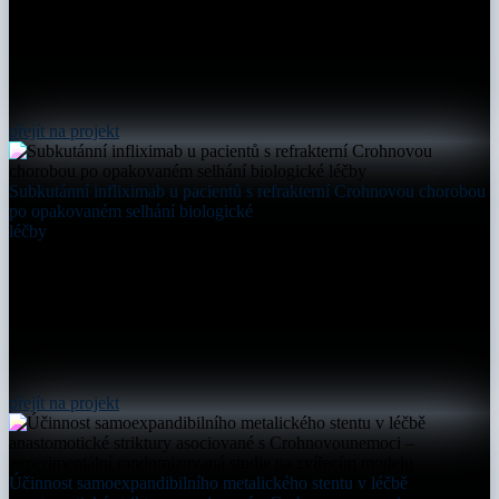
přejít na projekt
Subkutánní infliximab u pacientů s refrakterní Crohnovou chorobou
po opakovaném selhání biologické
léčby
přejít na projekt
Účinnost samoexpandibilního metalického stentu v léčbě