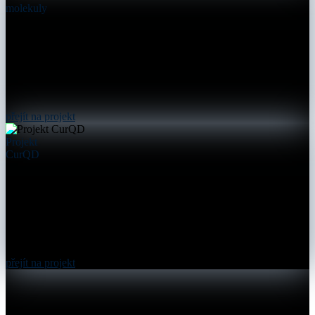
molekuly
přejít na projekt
Projekt
CurQD
přejít na projekt