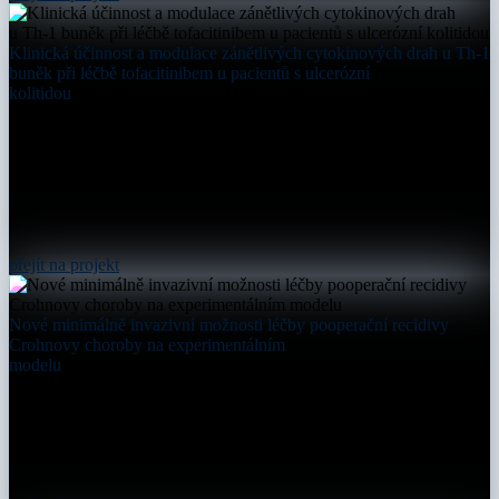
Klinická účinnost a modulace zánětlivých cytokinových drah u Th-1
buněk při léčbě tofacitinibem u pacientů s ulcerózní
kolitidou
přejít na projekt
Nové minimálně invazivní možnosti léčby pooperační recidivy
Crohnovy choroby na experimentálním
modelu