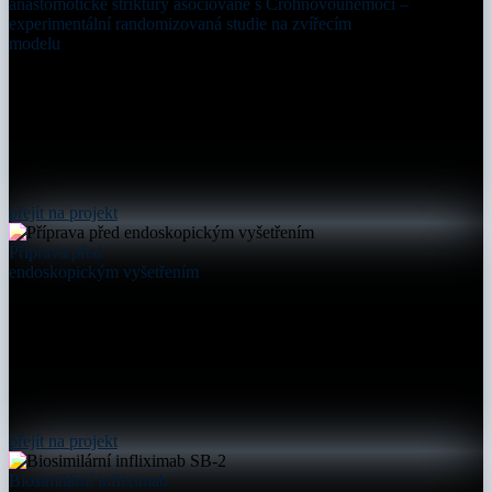
anastomotické striktury asociované s Crohnovounemoci –
experimentální randomizovaná studie na zvířecím
modelu
přejít na projekt
Příprava před
endoskopickým vyšetřením
přejít na projekt
Biosimilární infliximab