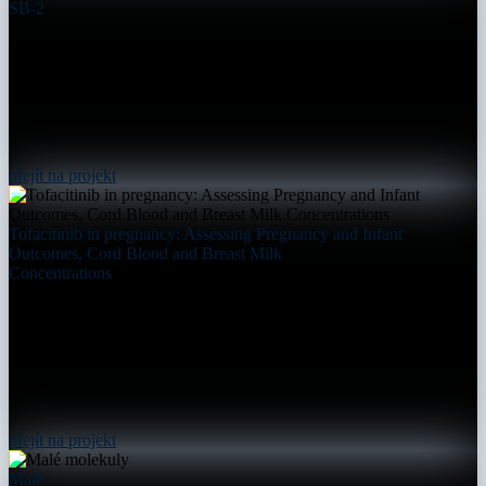
SB-2
přejít na projekt
Tofacitinib in pregnancy: Assessing Pregnancy and Infant
Outcomes, Cord Blood and Breast Milk
Concentrations
přejít na projekt
Malé