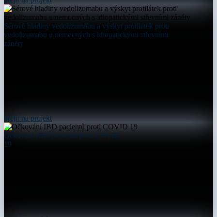
Sérové hladiny vedolizumabu a výskyt protilátek proti
vedolizumabu u nemocných s idiopatickými střevními
záněty
přejít na projekt
Očkování IBD pacientů proti COVID
19