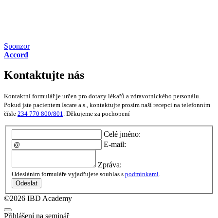
Sponzor
Accord
Kontaktujte nás
Kontaktní formulář je určen pro dotazy lékařů a zdravotnického personálu.
Pokud jste pacientem Iscare a.s., kontaktujte prosím naší recepci na telefonním
čísle
234 770 800/801
. Děkujeme za pochopení
Celé jméno:
E-mail:
Zpráva:
Odesláním formuláře vyjadřujete souhlas s
podmínkami
.
Odeslat
©2026 IBD Academy
Přihlášení na seminář