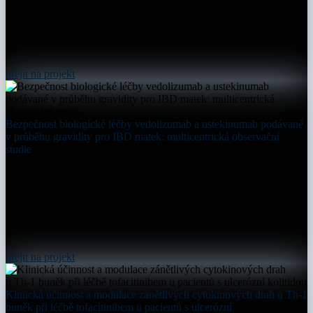
přejít na projekt
Bezpečnost biologické léčby vedolizumab a ustekinumab podávané
v průběhu gravidity pro IBD matek: multicentrická observační
studie
přejít na projekt
Klinická účinnost a modulace zánětlivých cytokinových drah u Th-1
buněk při léčbě tofacitinibem u pacientů s ulcerózní