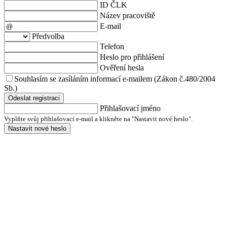
ID ČLK
Název pracoviště
E-mail
Předvolba
Telefon
Heslo pro přihlášení
Ověření hesla
Souhlasím se zasíláním informací e-mailem (Zákon č.480/2004
Sb.)
Odeslat registraci
Přihlašovací jméno
Vyplňte svůj přihlašovací e-mail a klikněte na "Nastavit nové heslo".
Nastavit nové heslo