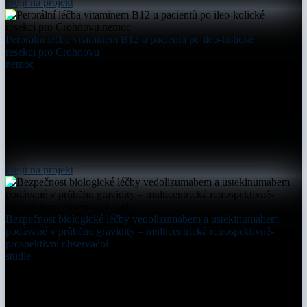
přejít na projekt
Perorální léčba vitaminem B12 u pacientů po ileo-kolické
resekci pro Crohnovu
nemoc
přejít na projekt
Bezpečnost biologické léčby vedolizumabem a ustekinumabem
podávané v průběhu gravidity – multicentrická retrospektivně-
prospektivní observační
studie