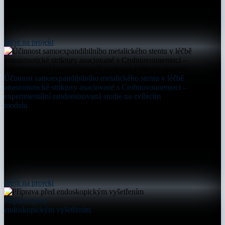
přejít na projekt
Účinnost samoexpandibilního metalického stentu v léčbě
anastomotické striktury asociované s Crohnovounemoci –
experimentální randomizovaná studie na zvířecím
modelu
přejít na projekt
Příprava před
endoskopickým vyšetřením