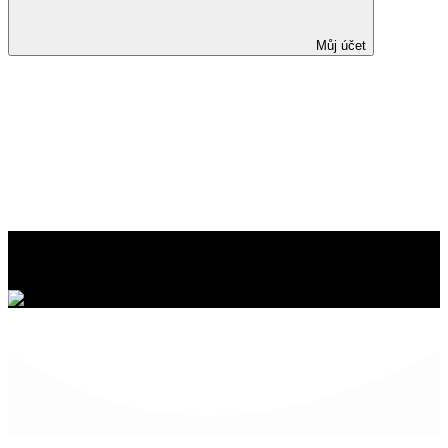
Můj účet
Malé molekuly