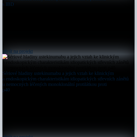
s IBD
přejít na projekt
Sériové hladiny ustekinumabu a jejich vztah ke klinickým
a endoskopickým charakteristikám idiopatických střevních zánětů
u nemocných léčených monoklonální protilátkou proti
p40
přejít na projekt