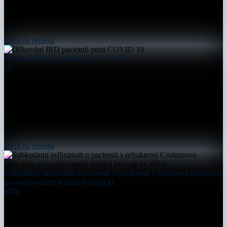
přejít na projekt
Očkování IBD pacientů proti COVID
19
přejít na projekt
Subkutánní infliximab u pacientů s refrakterní Crohnovou chorobou
po opakovaném selhání biologické
léčby