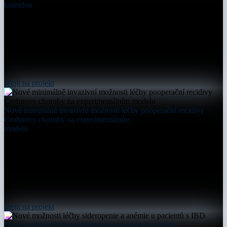
kolitidou
přejít na projekt
Nové minimálně invazivní možnosti léčby pooperační recidivy
Crohnovy choroby na experimentálním
modelu
přejít na projekt
Nové možnosti léčby sideropenie a anémie u pacientů