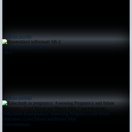
přejít na projekt
Biosimilární infliximab
SB-2
přejít na projekt
Tofacitinib in pregnancy: Assessing Pregnancy and Infant
Outcomes, Cord Blood and Breast Milk
Concentrations