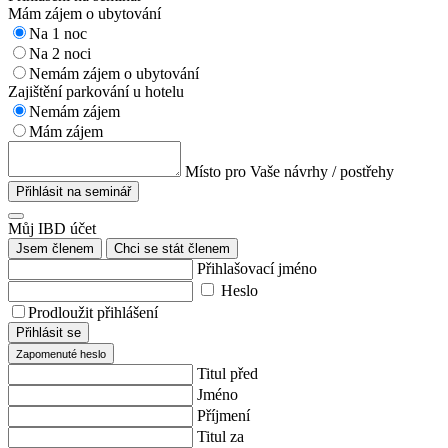
Mám zájem o ubytování
Na 1 noc
Na 2 noci
Nemám zájem o ubytování
Zajištění parkování u hotelu
Nemám zájem
Mám zájem
Místo pro Vaše návrhy / postřehy
Přihlásit na seminář
Můj IBD účet
Jsem členem
Chci se stát členem
Přihlašovací jméno
Heslo
Prodloužit přihlášení
Přihlásit se
Zapomenuté heslo
Titul před
Jméno
Příjmení
Titul za