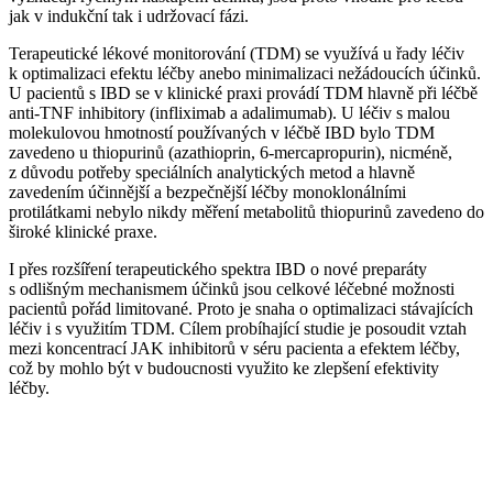
jak v indukční tak i udržovací fázi.
Terapeutické lékové monitorování (TDM) se využívá u řady léčiv
k optimalizaci efektu léčby anebo minimalizaci nežádoucích účinků.
U pacientů s IBD se v klinické praxi provádí TDM hlavně při léčbě
anti-TNF inhibitory (infliximab a adalimumab). U léčiv s malou
molekulovou hmotností používaných v léčbě IBD bylo TDM
zavedeno u thiopurinů (azathioprin, 6-mercapropurin), nicméně,
z důvodu potřeby speciálních analytických metod a hlavně
zavedením účinnější a bezpečnější léčby monoklonálními
protilátkami nebylo nikdy měření metabolitů thiopurinů zavedeno do
široké klinické praxe.
I přes rozšíření terapeutického spektra IBD o nové preparáty
s odlišným mechanismem účinků jsou celkové léčebné možnosti
pacientů pořád limitované. Proto je snaha o optimalizaci stávajících
léčiv i s využitím TDM. Cílem probíhající studie je posoudit vztah
mezi koncentrací JAK inhibitorů v séru pacienta a efektem léčby,
což by mohlo být v budoucnosti využito ke zlepšení efektivity
léčby.