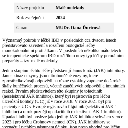
Název projektu
Malé molekuly
Rok zveřejnění
2024
Garant
MUDr. Dana Ďuricová
Významný pokrok v léčbě IBD v posledních cca dvaceti letech
představovalo zavedení a rozšíření biologické léčby
monokolonálnimi protilátkami. V posledních několika málo letech
se terapeutické spektrum IBD rozšířilo o nový typ léčby perorálními
preparáty – tzv. malé molekuly.
Jednu skupinu těchto léčiv představují Janus kináz (JAK) inhibitory.
Janus kináz enzymy jsou nitrobuněčné enzymy, které
zprostředkovávají odpovědi na různé cytokiny zapojené do široké
škály buněčných procesů, včetně zánětlivých odpovědí a imunitních
reakcí. Prvním představitelem této skupiny je tofacitinib
(neselektivní JAK inhibitor), který byl registrován pro léčbu
ulcerózní kolitidy (UC) již v roce 2018. V roce 2021 byl pro
pacienty s UC v Evropě registrován filgotinib (selektivní JAK 1
inhibitor) a o rok později upadacitinib (selektivní JAK 1 inhibitor).
Upadacitinib byl posléze jako jediný JAK inhibitor schválen v roce
2023 i pro léčbu Crohnovy nemoci (CN). JAK inhibitory se
vyznačují rychlým nástupem účinku, jsou proto vhodné pro léčbu