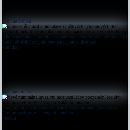
přejít na projekt
Klinická účinnost a modulace zánětlivých cytokinových drah u Th-1
buněk při léčbě tofacitinibem u pacientů s ulcerózní
kolitidou
přejít na projekt
Nové minimálně invazivní možnosti léčby pooperační recidivy
Crohnovy choroby na experimentálním
modelu