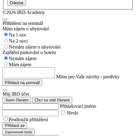
Odeslat
©2026 IBD Academy
Přihlášení na seminář
Mám zájem o ubytování
Na 1 noc
Na 2 noci
Nemám zájem o ubytování
Zajištění parkování u hotelu
Nemám zájem
Mám zájem
Místo pro Vaše návrhy / postřehy
Přihlásit na seminář
Můj IBD účet
Jsem členem
Chci se stát členem
Přihlašovací jméno
Heslo
Prodloužit přihlášení
Přihlásit se
Zapomenuté heslo