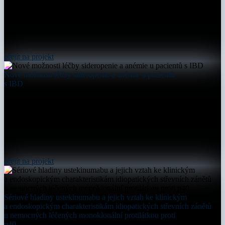
přejít na projekt
Nové možnosti léčby sideropenie a anémie u pacientů
s IBD
přejít na projekt
Sériové hladiny ustekinumabu a jejich vztah ke klinickým
a endoskopickým charakteristikám idiopatických střevních zánětů
u nemocných léčených monoklonální protilátkou proti
p40