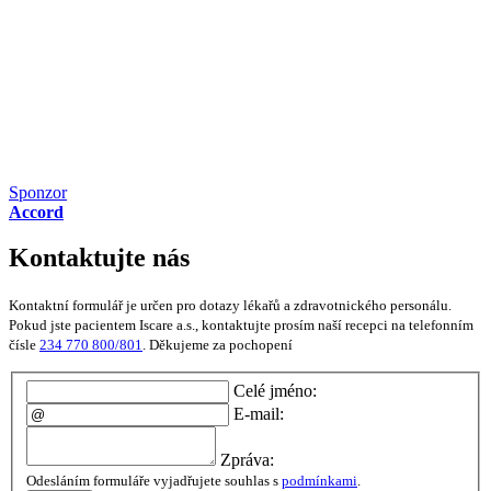
Sponzor
Accord
Kontaktujte nás
Kontaktní formulář je určen pro dotazy lékařů a zdravotnického personálu.
Pokud jste pacientem Iscare a.s., kontaktujte prosím naší recepci na telefonním
čísle
234 770 800/801
. Děkujeme za pochopení
Celé jméno:
E-mail:
Zpráva:
Odesláním formuláře vyjadřujete souhlas s
podmínkami
.