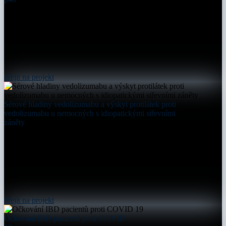
přejít na projekt
Sérové hladiny vedolizumabu a výskyt protilátek proti
vedolizumabu u nemocných s idiopatickými střevními
záněty
přejít na projekt
Očkování IBD pacientů proti COVID