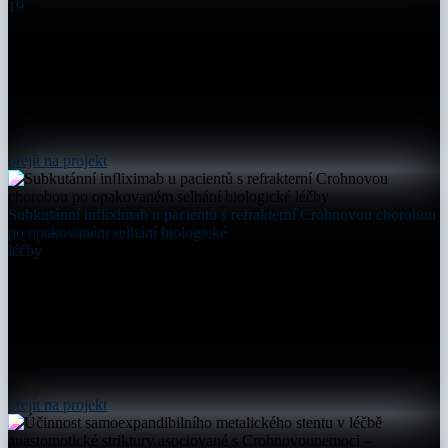
19
přejít na projekt
Subkutánní infliximab u pacientů s refrakterní Crohnovou chorobou
po opakovaném selhání biologické
léčby
přejít na projekt