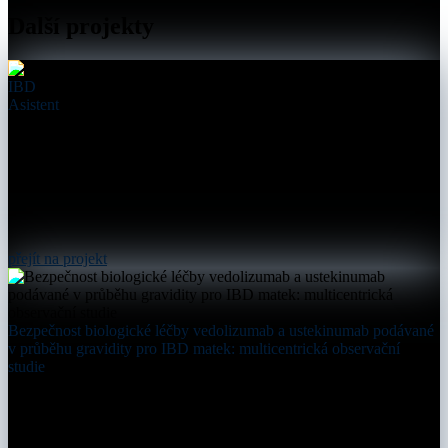
Další projekty
IBD
Asistent
přejít na projekt
Bezpečnost biologické léčby vedolizumab a ustekinumab podávané
v průběhu gravidity pro IBD matek: multicentrická observační
studie