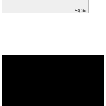
Můj účet
Bezpečnost biologické léčby
vedolizumabem
a ustekinumabem podávané
v průběhu gravidity –
multicentrická retrospektivně-
prospektivní observační studie