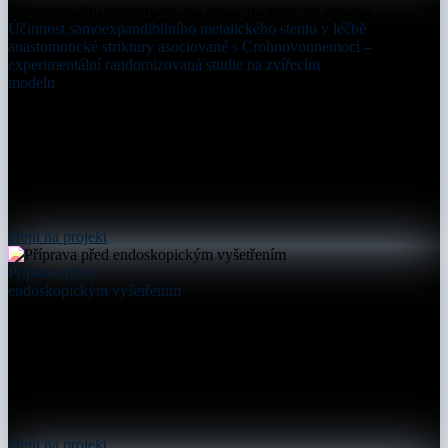
Účinnost samoexpandibilního metalického stentu v léčbě
anastomotické striktury asociované s Crohnovounemoci –
experimentální randomizovaná studie na zvířecím
modelu
přejít na projekt
Příprava před
endoskopickým vyšetřením
přejít na projekt