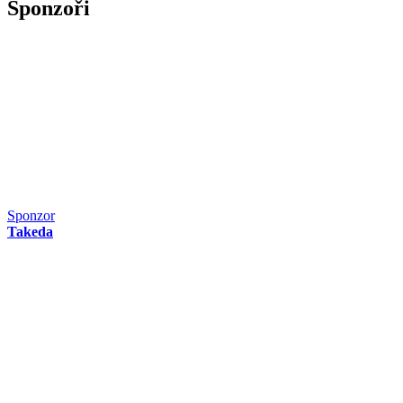
Sponzoři
Sponzor
Takeda