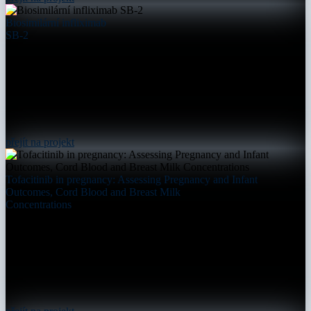
Biosimilární infliximab
SB-2
přejít na projekt
Tofacitinib in pregnancy: Assessing Pregnancy and Infant
Outcomes, Cord Blood and Breast Milk
Concentrations