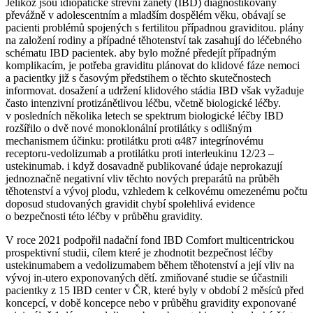
Jelikož jsou idiopatické střevní záněty (IBD) diagnostikovány
převážně v adolescentním a mladším dospělém věku, obávají se
pacienti problémů spojených s fertilitou případnou graviditou. plány
na založení rodiny a případné těhotenství tak zasahují do léčebného
schématu IBD pacientek. aby bylo možné předejít případným
komplikacím, je potřeba graviditu plánovat do klidové fáze nemoci
a pacientky již s časovým předstihem o těchto skutečnostech
informovat. dosažení a udržení klidového stádia IBD však vyžaduje
často intenzivní protizánětlivou léčbu, včetně biologické léčby.
v posledních několika letech se spektrum biologické léčby IBD
rozšířilo o dvě nové monoklonální protilátky s odlišným
mechanismem účinku: protilátku proti α4ß7 integrínovému
receptoru-vedolizumab a protilátku proti interleukinu 12/23 –
ustekinumab. i když dosavadně publikované údaje neprokazují
jednoznačně negativní vliv těchto nových preparátů na průběh
těhotenství a vývoj plodu, vzhledem k celkovému omezenému počtu
doposud studovaných gravidit chybí spolehlivá evidence
o bezpečnosti této léčby v průběhu gravidity.
V roce 2021 podpořil nadační fond IBD Comfort multicentrickou
prospektivní studii, cílem které je zhodnotit bezpečnost léčby
ustekinumabem a vedolizumabem během těhotenství a její vliv na
vývoj in-utero exponovaných dětí. zmiňované studie se účastnili
pacientky z 15 IBD center v ČR, které byly v období 2 měsíců před
koncepcí, v době koncepce nebo v průběhu gravidity exponované