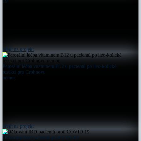
19
přejít na projekt
Perorální léčba vitaminem B12 u pacientů po ileo-kolické
resekci pro Crohnovu
nemoc
přejít na projekt
Očkování IBD pacientů proti COVID