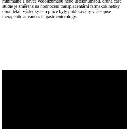
minimálně 1 dávce vedolizumabu nebo ustekinumabu. druhá část
studie je změřena na hodnocení transplacentární farmakokinetiky
obou léků. výsledky této práce byly publikovány v časopise
therapeutic advances in gastroenterology.