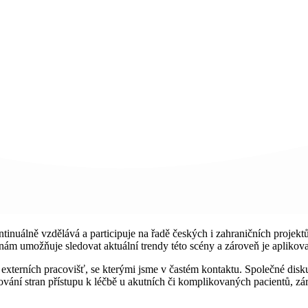
ntinuálně vzdělává a participuje na řadě českých i zahraničních projektů
nám umožňuje sledovat aktuální trendy této scény a zároveň je aplikova
z externích pracovišť, se kterými jsme v častém kontaktu. Společné dis
ování stran přístupu k léčbě u akutních či komplikovaných pacientů, 