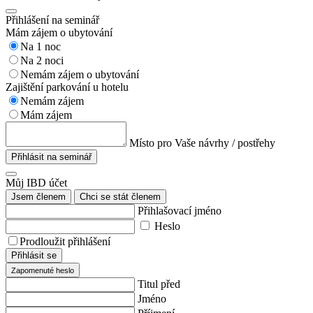
Přihlášení na seminář
Mám zájem o ubytování
Na 1 noc
Na 2 noci
Nemám zájem o ubytování
Zajištění parkování u hotelu
Nemám zájem
Mám zájem
Místo pro Vaše návrhy / postřehy
Přihlásit na seminář
Můj IBD účet
Jsem členem
Chci se stát členem
Přihlašovací jméno
Heslo
Prodloužit přihlášení
Přihlásit se
Zapomenuté heslo
Titul před
Jméno