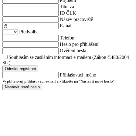
Příjmení
Titul za
ID ČLK
Název pracoviště
E-mail
Předvolba
Telefon
Heslo pro přihlášení
Ověření hesla
Souhlasím se zasíláním informací e-mailem (Zákon č.480/2004
Sb.)
Odeslat registraci
Přihlašovací jméno
Vyplňte svůj přihlašovací e-mail a klikněte na "Nastavit nové heslo".
Nastavit nové heslo