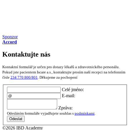
Sponzor
Accord
Kontaktujte nás
Kontaktní formulář je určen pro dotazy lékařů a zdravotnického personálu.
Pokud jste pacientem Iscare a.s., kontaktujte prosím naší recepci na telefonním
čísle
234 770 800/801
. Děkujeme za pochopení
Celé jméno:
E-mail:
Zpráva:
Odesláním formuláře vyjadřujete souhlas s
podmínkami
.
Odeslat
©2026 IBD Academy