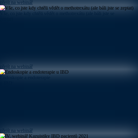
přejít na webinář
Vše, co jste kdy chtěli vědět o methotrexátu (ale báli jste se
zeptat)
přejít na webinář
Endoskopie a endoterapie
u IBD
přejít na webinář