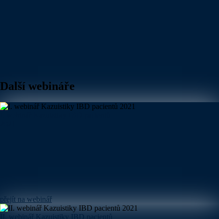
Další webináře
I. webinář Kazuistiky IBD pacientů
2021
přejít na webinář
II. webinář Kazuistiky IBD pacientů