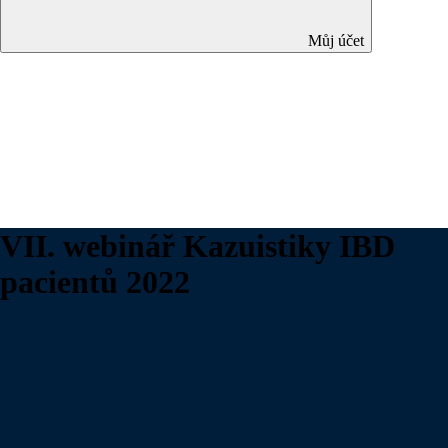
Můj účet
VII. webinář Kazuistiky IBD
pacientů 2022