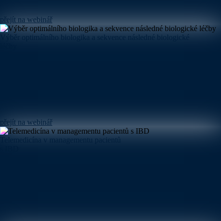
přejít na webinář
Výběr optimálního biologika a sekvence následné biologické
léčby
přejít na webinář
Telemedicína v managementu pacientů
s IBD