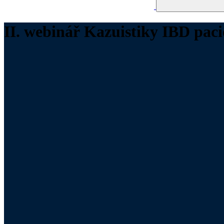
II. webinář Kazuistiky IBD pac