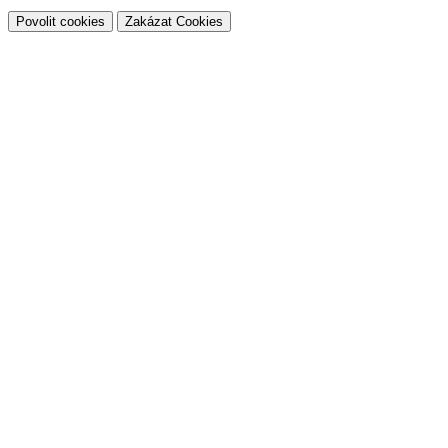
Povolit cookies
Zakázat Cookies