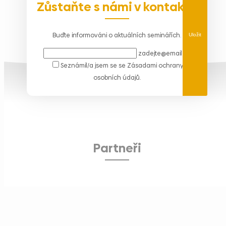
Zůstaňte s námi v kontaktu
Buďte informováni o aktuálních seminářích.
Uložit
zadejte@email.cz
Seznámil/a jsem se se
Zásadami ochrany
osobních údajů
.
Partneři