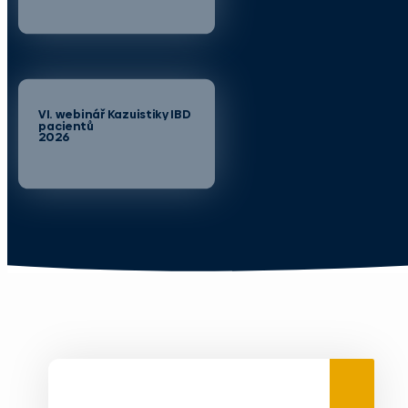
VI. webinář Kazuistiky IBD
pacientů
2026