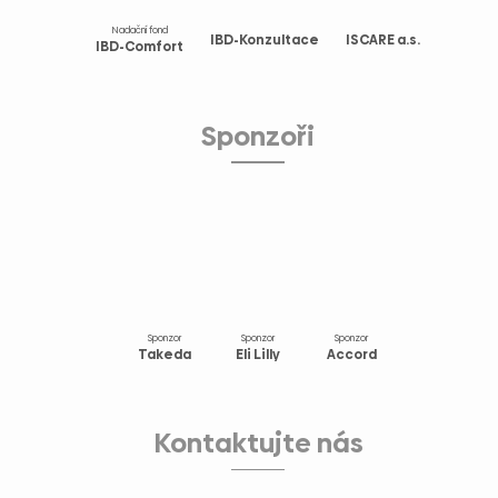
Nadační fond
IBD-Konzultace
ISCARE a.s.
IBD-Comfort
Sponzoři
Sponzor
Sponzor
Sponzor
Takeda
Eli Lilly
Accord
Kontaktujte nás