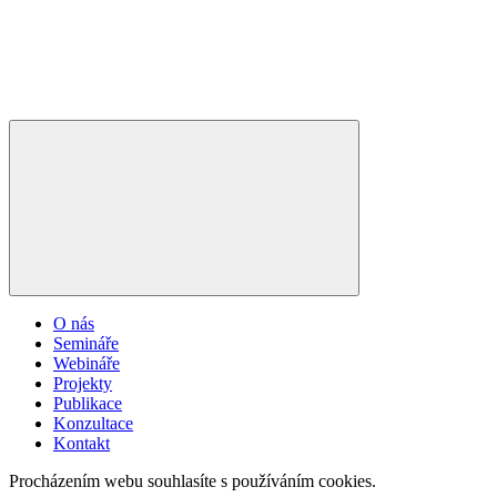
O nás
Semináře
Webináře
Projekty
Publikace
Konzultace
Kontakt
Procházením webu souhlasíte s používáním cookies.