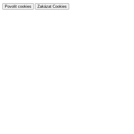
Povolit cookies
Zakázat Cookies