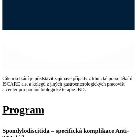
Cílem setkání je představit zajímavé případy z klinické praxe lékařů
ISCARE a.s. a kolegů z jiných gastroenterologických pracovišť
a center pro podání biologické terapie IBD.
Program
Spondylodiscitida – specifická komplikace Anti-