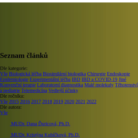
Seznam článků
Dle kategorie:
Vše
Biologická léčba
Biosimilární biologika
Chirurgie
Endoskopie
Epidemiologie
Experimentální léčba
IBD
IBD a COVID-19
Jiné
Konvenční terapie
Laboratorní diagnostika
Malé molekuly
Těhotenství
a pediatrie
Telemedicína
Vedlejší účinky
Dle ročníku:
Vše
2015
2016
2017
2018
2019
2020
2021
2022
Dle autora:
Vše
MUDr. Dana Ďuricová, Ph.D.
MUDr. Kristýna Kubíčková, Ph.D.