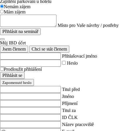
Zajištění parkování u hotelu
Nemám zájem
Mám zájem
Místo pro Vaše návrhy / postřehy
Přihlásit na seminář
Můj IBD účet
Jsem členem
Chci se stát členem
Přihlašovací jméno
Heslo
Prodloužit přihlášení
Přihlásit se
Zapomenuté heslo
Titul před
Jméno
Příjmení
Titul za
ID ČLK
Název pracoviště