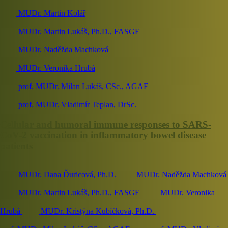
MUDr. Martin Kolář
MUDr. Martin Lukáš, Ph.D., FASGE
MUDr. Naděžda Machková
MUDr. Veronika Hrubá
prof. MUDr. Milan Lukáš, CSc., AGAF
prof. MUDr. Vladimír Teplan, DrSc.
Cellular and humoral immune responses to SARS-
CoV-2 vaccination in inflammatory bowel disease
patients
MUDr. Dana Ďuricová, Ph.D.
MUDr. Naděžda Machková
MUDr. Martin Lukáš, Ph.D., FASGE
MUDr. Veronika
Hrubá
MUDr. Kristýna Kubíčková, Ph.D.