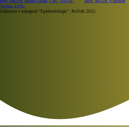
prof. MUDr. Milan Lukáš, CSc., AGAF
prof. MUDr. Vladimír
Teplan, DrSc.
Zařazeno v kategorii "Epidemiologie". Ročník 2022.