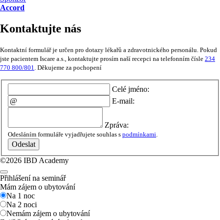
Accord
Kontaktujte nás
Kontaktní formulář je určen pro dotazy lékařů a zdravotnického personálu. Pokud
jste pacientem Iscare a.s., kontaktujte prosím naší recepci na telefonním čísle
234
770 800/801
. Děkujeme za pochopení
Celé jméno:
E-mail:
Zpráva:
Odesláním formuláře vyjadřujete souhlas s
podmínkami
.
Odeslat
©2026 IBD Academy
Přihlášení na seminář
Mám zájem o ubytování
Na 1 noc
Na 2 noci
Nemám zájem o ubytování