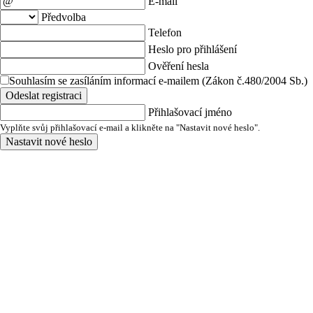
E-mail
Předvolba
Telefon
Heslo pro přihlášení
Ověření hesla
Souhlasím se zasíláním informací e-mailem (Zákon č.480/2004 Sb.)
Odeslat registraci
Přihlašovací jméno
Vyplňte svůj přihlašovací e-mail a klikněte na "Nastavit nové heslo".
Nastavit nové heslo