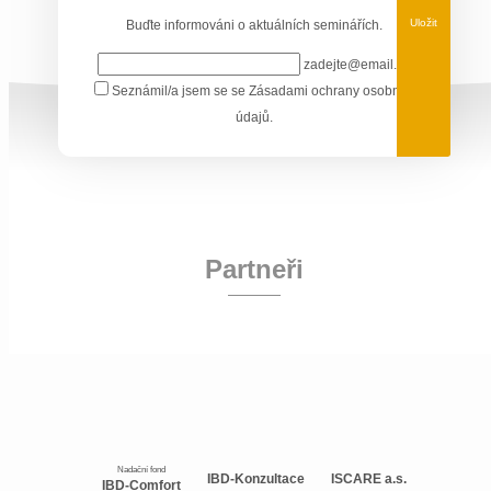
Uložit
Buďte informováni o aktuálních seminářích.
zadejte@email.cz
Seznámil/a jsem se se
Zásadami ochrany osobních
údajů
.
Partneři
Nadační fond
IBD-Konzultace
ISCARE a.s.
IBD-Comfort