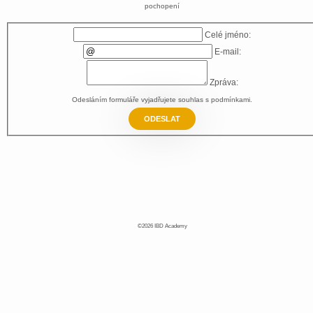
pochopení
Celé jméno:
E-mail:
Zpráva:
Odesláním formuláře vyjadřujete souhlas s
podmínkami
.
ODESLAT
©2026 IBD Academy