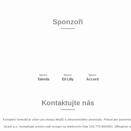
Sponzoři
Sponzor
Sponzor
Sponzor
Takeda
Eli Lilly
Accord
Kontaktujte nás
Kontaktní formulář je určen pro dotazy lékařů a zdravotnického personálu. Pokud jste pacient
Iscare a.s., kontaktujte prosím naší recepci na telefonním čísle
234 770 800/801
. Děkujeme z