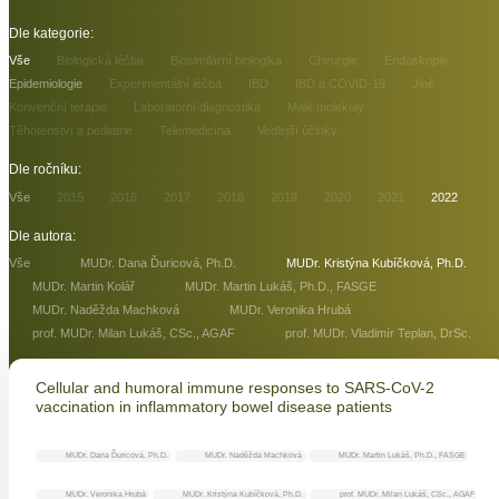
Dle kategorie:
Vše
Biologická léčba
Biosimilární biologika
Chirurgie
Endoskopie
Epidemiologie
Experimentální léčba
IBD
IBD a COVID-19
Jiné
Konvenční terapie
Laboratorní diagnostika
Malé molekuly
Těhotenství a pediatrie
Telemedicína
Vedlejší účinky
Dle ročníku:
Vše
2015
2016
2017
2018
2019
2020
2021
2022
Dle autora:
Vše
MUDr. Dana Ďuricová, Ph.D.
MUDr. Kristýna Kubíčková, Ph.D.
MUDr. Martin Kolář
MUDr. Martin Lukáš, Ph.D., FASGE
MUDr. Naděžda Machková
MUDr. Veronika Hrubá
prof. MUDr. Milan Lukáš, CSc., AGAF
prof. MUDr. Vladimír Teplan, DrSc.
Cellular and humoral immune responses to SARS-CoV-2
vaccination in inflammatory bowel disease patients
MUDr. Dana Ďuricová, Ph.D.
MUDr. Naděžda Machková
MUDr. Martin Lukáš, Ph.D., FASGE
MUDr. Veronika Hrubá
MUDr. Kristýna Kubíčková, Ph.D.
prof. MUDr. Milan Lukáš, CSc., AGAF