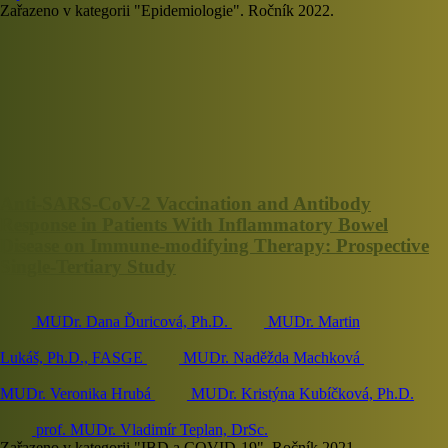
Zařazeno v kategorii "Epidemiologie". Ročník 2022.
Anti-SARS-CoV-2 Vaccination and Antibody
Response in Patients With Inflammatory Bowel
Disease on Immune-modifying Therapy: Prospective
Single-Tertiary Study
MUDr. Dana Ďuricová, Ph.D.
MUDr. Martin
Lukáš, Ph.D., FASGE
MUDr. Naděžda Machková
MUDr. Veronika Hrubá
MUDr. Kristýna Kubíčková, Ph.D.
prof. MUDr. Vladimír Teplan, DrSc.
Zařazeno v kategorii "IBD a COVID-19". Ročník 2021.