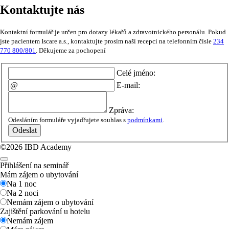
Kontaktujte nás
Kontaktní formulář je určen pro dotazy lékařů a zdravotnického personálu. Pokud
jste pacientem Iscare a.s., kontaktujte prosím naší recepci na telefonním čísle
234
770 800/801
. Děkujeme za pochopení
Celé jméno:
E-mail:
Zpráva:
Odesláním formuláře vyjadřujete souhlas s
podmínkami
.
Odeslat
©2026 IBD Academy
Přihlášení na seminář
Mám zájem o ubytování
Na 1 noc
Na 2 noci
Nemám zájem o ubytování
Zajištění parkování u hotelu
Nemám zájem