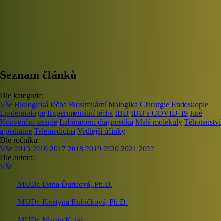
Seznam článků
Dle kategorie:
Vše
Biologická léčba
Biosimilární biologika
Chirurgie
Endoskopie
Epidemiologie
Experimentální léčba
IBD
IBD a COVID-19
Jiné
Konvenční terapie
Laboratorní diagnostika
Malé molekuly
Těhotenství
a pediatrie
Telemedicína
Vedlejší účinky
Dle ročníku:
Vše
2015
2016
2017
2018
2019
2020
2021
2022
Dle autora:
Vše
MUDr. Dana Ďuricová, Ph.D.
MUDr. Kristýna Kubíčková, Ph.D.
MUDr. Martin Kolář