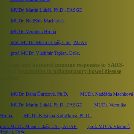
MUDr. Martin Lukáš, Ph.D., FASGE
MUDr. Naděžda Machková
MUDr. Veronika Hrubá
prof. MUDr. Milan Lukáš, CSc., AGAF
prof. MUDr. Vladimír Teplan, DrSc.
Cellular and humoral immune responses to SARS-
CoV-2 vaccination in inflammatory bowel disease
patients
MUDr. Dana Ďuricová, Ph.D.
MUDr. Naděžda Machková
MUDr. Martin Lukáš, Ph.D., FASGE
MUDr. Veronika
Hrubá
MUDr. Kristýna Kubíčková, Ph.D.
prof. MUDr. Milan Lukáš, CSc., AGAF
prof. MUDr. Vladimír
Teplan, DrSc.