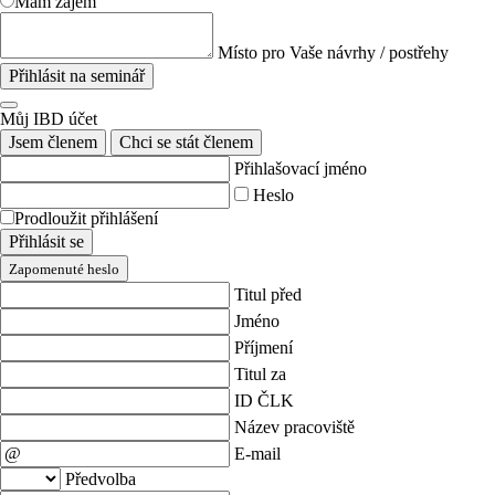
Mám zájem
Místo pro Vaše návrhy / postřehy
Přihlásit na seminář
Můj IBD účet
Jsem členem
Chci se stát členem
Přihlašovací jméno
Heslo
Prodloužit přihlášení
Přihlásit se
Zapomenuté heslo
Titul před
Jméno
Příjmení
Titul za
ID ČLK
Název pracoviště
E-mail
Předvolba