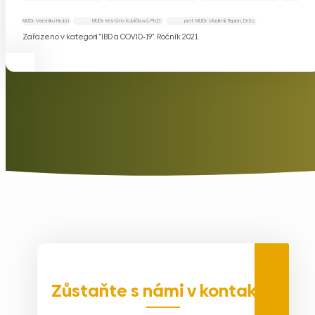
MUDr. Veronika Hrubá
MUDr. Kristýna Kubíčková, Ph.D.
prof. MUDr. Vladimír Teplan, DrSc.
Zařazeno v kategorii "IBD a COVID-19". Ročník 2021.
Zůstaňte s námi v kontaktu