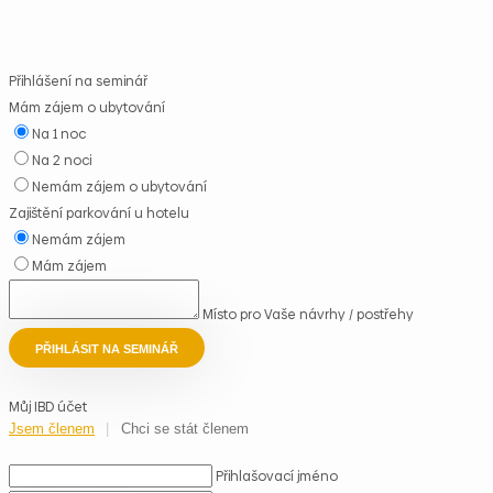
Přihlášení na seminář
Mám zájem o ubytování
Na 1 noc
Na 2 noci
Nemám zájem o ubytování
Zajištění parkování u hotelu
Nemám zájem
Mám zájem
Místo pro Vaše návrhy / postřehy
PŘIHLÁSIT NA SEMINÁŘ
Můj IBD účet
Jsem členem
Chci se stát členem
Přihlašovací jméno