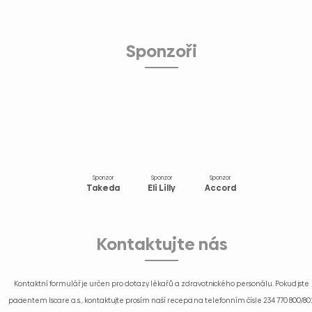
Sponzoři
Sponzor
Sponzor
Sponzor
Takeda
Eli Lilly
Accord
Kontaktujte nás
Kontaktní formulář je určen pro dotazy lékařů a zdravotnického personálu. Pokud jste
pacientem Iscare a.s., kontaktujte prosím naší recepci na telefonním čísle
234 770 800/80