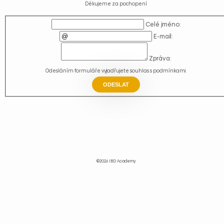
Děkujeme za pochopení
Celé jméno:
E-mail:
Zpráva:
Odesláním formuláře vyjadřujete souhlas s
podmínkami
.
ODESLAT
©2026 IBD Academy