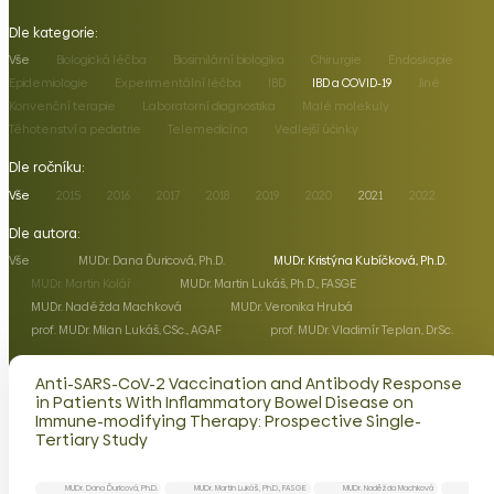
Dle kategorie:
Vše
Biologická léčba
Biosimilární biologika
Chirurgie
Endoskopie
Epidemiologie
Experimentální léčba
IBD
IBD a COVID-19
Jiné
Konvenční terapie
Laboratorní diagnostika
Malé molekuly
Těhotenství a pediatrie
Telemedicína
Vedlejší účinky
Dle ročníku:
Vše
2015
2016
2017
2018
2019
2020
2021
2022
Dle autora:
Vše
MUDr. Dana Ďuricová, Ph.D.
MUDr. Kristýna Kubíčková, Ph.D.
MUDr. Martin Kolář
MUDr. Martin Lukáš, Ph.D., FASGE
MUDr. Naděžda Machková
MUDr. Veronika Hrubá
prof. MUDr. Milan Lukáš, CSc., AGAF
prof. MUDr. Vladimír Teplan, DrSc.
Anti-SARS-CoV-2 Vaccination and Antibody Response
in Patients With Inflammatory Bowel Disease on
Immune-modifying Therapy: Prospective Single-
Tertiary Study
MUDr. Dana Ďuricová, Ph.D.
MUDr. Martin Lukáš, Ph.D., FASGE
MUDr. Naděžda Machková