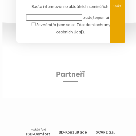
Buďte informováni o aktuálních seminářích.
Uložit
zadejte@email.cz
Seznámil/a jsem se se
Zásadami ochrany
osobních údajů
.
Partneři
Nadační fond
IBD-Konzultace
ISCARE a.s.
IBD-Comfort