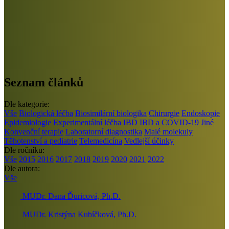
Seznam článků
Dle kategorie:
Vše
Biologická léčba
Biosimilární biologika
Chirurgie
Endoskopie
Epidemiologie
Experimentální léčba
IBD
IBD a COVID-19
Jiné
Konvenční terapie
Laboratorní diagnostika
Malé molekuly
Těhotenství a pediatrie
Telemedicína
Vedlejší účinky
Dle ročníku:
Vše
2015
2016
2017
2018
2019
2020
2021
2022
Dle autora:
Vše
MUDr. Dana Ďuricová, Ph.D.
MUDr. Kristýna Kubíčková, Ph.D.