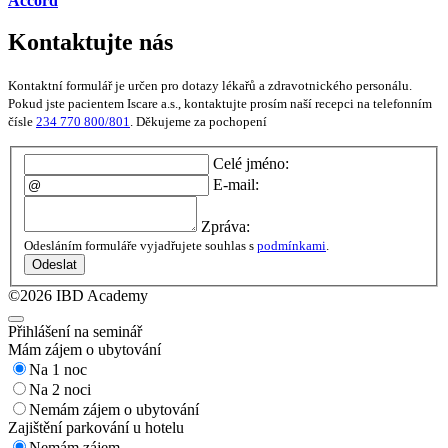
Accord
Kontaktujte nás
Kontaktní formulář je určen pro dotazy lékařů a zdravotnického personálu.
Pokud jste pacientem Iscare a.s., kontaktujte prosím naší recepci na telefonním
čísle
234 770 800/801
. Děkujeme za pochopení
Celé jméno:
E-mail:
Zpráva:
Odesláním formuláře vyjadřujete souhlas s
podmínkami
.
Odeslat
©2026 IBD Academy
Přihlášení na seminář
Mám zájem o ubytování
Na 1 noc
Na 2 noci
Nemám zájem o ubytování
Zajištění parkování u hotelu
Nemám zájem