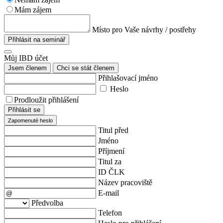
Mám zájem
Místo pro Vaše návrhy / postřehy
Přihlásit na seminář
Můj IBD účet
Jsem členem
Chci se stát členem
Přihlašovací jméno
Heslo
Prodloužit přihlášení
Přihlásit se
Zapomenuté heslo
Titul před
Jméno
Příjmení
Titul za
ID ČLK
Název pracoviště
E-mail
Předvolba
Telefon