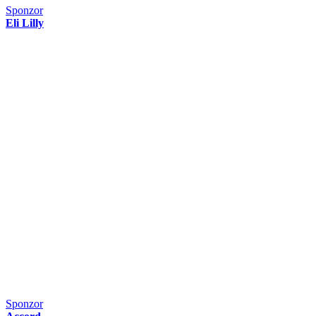
Sponzor
Eli Lilly
Sponzor