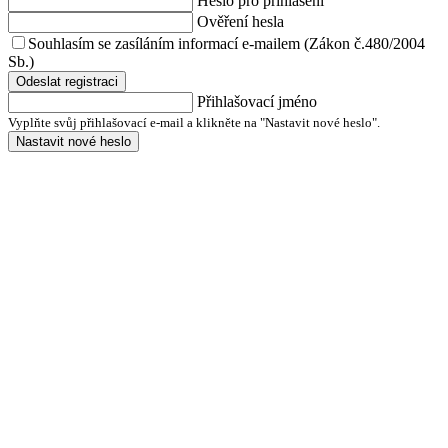
Heslo pro přihlášení
Ověření hesla
Souhlasím se zasíláním informací e-mailem (Zákon č.480/2004
Sb.)
Odeslat registraci
Přihlašovací jméno
Vyplňte svůj přihlašovací e-mail a klikněte na "Nastavit nové heslo".
Nastavit nové heslo