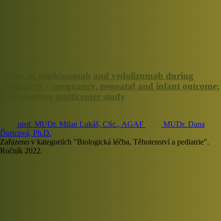
Safety of ustekinumab and vedolizumab during
pregnancy – pregnancy, neonatal and infant outcome:
a prospective multicenter study
prof. MUDr. Milan Lukáš, CSc., AGAF
MUDr. Dana
Ďuricová, Ph.D.
Zařazeno v kategoriích "Biologická léčba, Těhotenství a pediatrie".
Ročník 2022.