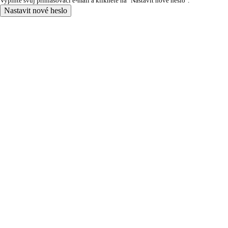
Vyplňte svůj přihlašovací e-mail a klikněte na "Nastavit nové heslo".
Nastavit nové heslo