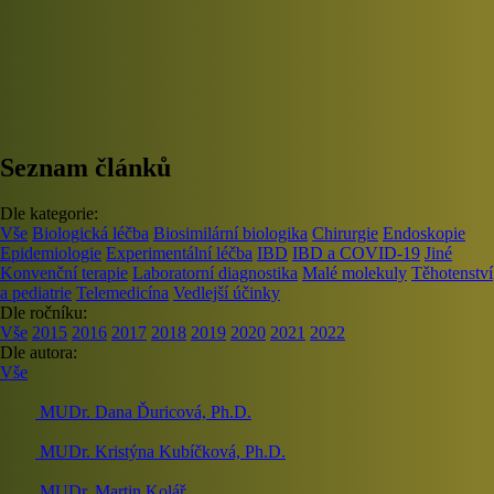
Seznam článků
Dle kategorie:
Vše
Biologická léčba
Biosimilární biologika
Chirurgie
Endoskopie
Epidemiologie
Experimentální léčba
IBD
IBD a COVID-19
Jiné
Konvenční terapie
Laboratorní diagnostika
Malé molekuly
Těhotenství
a pediatrie
Telemedicína
Vedlejší účinky
Dle ročníku:
Vše
2015
2016
2017
2018
2019
2020
2021
2022
Dle autora:
Vše
MUDr. Dana Ďuricová, Ph.D.
MUDr. Kristýna Kubíčková, Ph.D.
MUDr. Martin Kolář