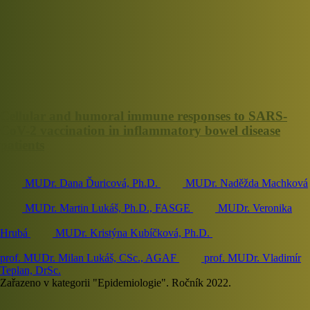
Cellular and humoral immune responses to SARS-
CoV-2 vaccination in inflammatory bowel disease
patients
MUDr. Dana Ďuricová, Ph.D.
MUDr. Naděžda Machková
MUDr. Martin Lukáš, Ph.D., FASGE
MUDr. Veronika
Hrubá
MUDr. Kristýna Kubíčková, Ph.D.
prof. MUDr. Milan Lukáš, CSc., AGAF
prof. MUDr. Vladimír
Teplan, DrSc.
Zařazeno v kategorii "Epidemiologie". Ročník 2022.