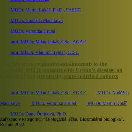
MUDr. Martin Lukáš, Ph.D., FASGE
MUDr. Naděžda Machková
MUDr. Veronika Hrubá
prof. MUDr. Milan Lukáš, CSc., AGAF
prof. MUDr. Vladimír Teplan, DrSc.
A switch from originator-adalimumab to the
biosimilar SB5 in patients with Crohn’s disease: an
analysis of two propensity score-matched cohorts
prof. MUDr. Milan Lukáš, CSc., AGAF
MUDr. Naděžda
Machková
MUDr. Veronika Hrubá
MUDr. Martin Kolář
MUDr. Dana Ďuricová, Ph.D.
Zařazeno v kategoriích "Biologická léčba, Biosimilární biologika".
Ročník 2022.