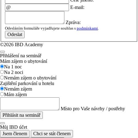
E-mail:
Zpráva:
Odesláním formuláře vyjadřujete souhlas s
podmínkami
.
Odeslat
©2026 IBD Academy
Přihlášení na seminář
Mám zájem o ubytování
Na 1 noc
Na 2 noci
Nemám zájem o ubytování
Zajištění parkování u hotelu
Nemám zájem
Mám zájem
Místo pro Vaše návrhy / postřehy
Přihlásit na seminář
Můj IBD účet
Jsem členem
Chci se stát členem