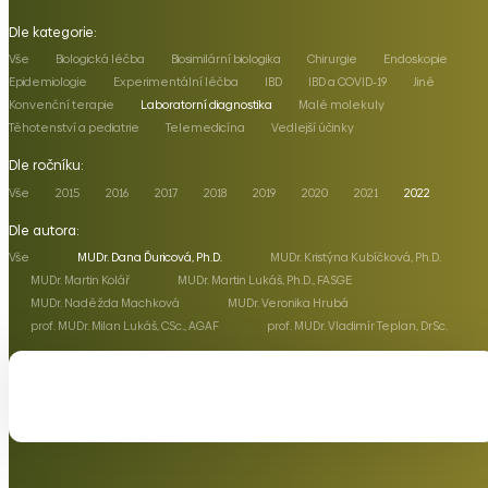
Dle kategorie:
Vše
Biologická léčba
Biosimilární biologika
Chirurgie
Endoskopie
Epidemiologie
Experimentální léčba
IBD
IBD a COVID-19
Jiné
Konvenční terapie
Laboratorní diagnostika
Malé molekuly
Těhotenství a pediatrie
Telemedicína
Vedlejší účinky
Dle ročníku:
Vše
2015
2016
2017
2018
2019
2020
2021
2022
Dle autora:
Vše
MUDr. Dana Ďuricová, Ph.D.
MUDr. Kristýna Kubíčková, Ph.D.
MUDr. Martin Kolář
MUDr. Martin Lukáš, Ph.D., FASGE
MUDr. Naděžda Machková
MUDr. Veronika Hrubá
prof. MUDr. Milan Lukáš, CSc., AGAF
prof. MUDr. Vladimír Teplan, DrSc.