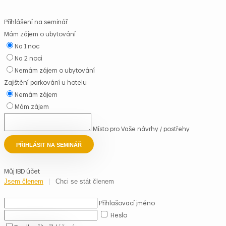
Přihlášení na seminář
Mám zájem o ubytování
Na 1 noc
Na 2 noci
Nemám zájem o ubytování
Zajištění parkování u hotelu
Nemám zájem
Mám zájem
Místo pro Vaše návrhy / postřehy
PŘIHLÁSIT NA SEMINÁŘ
Můj IBD účet
Jsem členem
Chci se stát členem
Přihlašovací jméno
Heslo