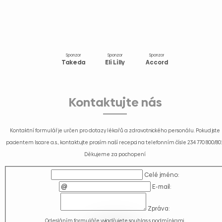
Sponzor
Sponzor
Sponzor
Takeda
Eli Lilly
Accord
Kontaktujte nás
Kontaktní formulář je určen pro dotazy lékařů a zdravotnického personálu. Pokud jste
pacientem Iscare a.s., kontaktujte prosím naší recepci na telefonním čísle
234 770 800/80
Děkujeme za pochopení
Celé jméno:
E-mail:
Zpráva:
Odesláním formuláře vyjadřujete souhlas s
podmínkami
.