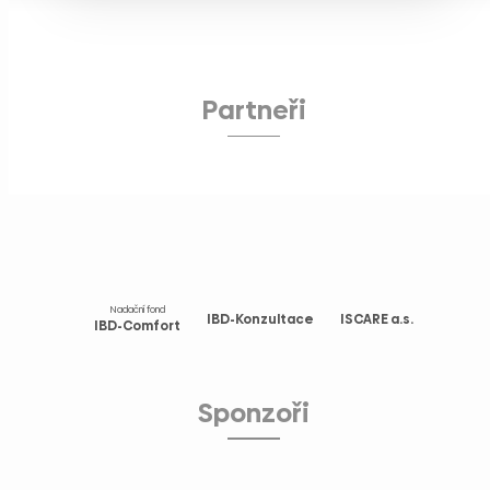
Partneři
Nadační fond
IBD-Konzultace
ISCARE a.s.
IBD-Comfort
Sponzoři