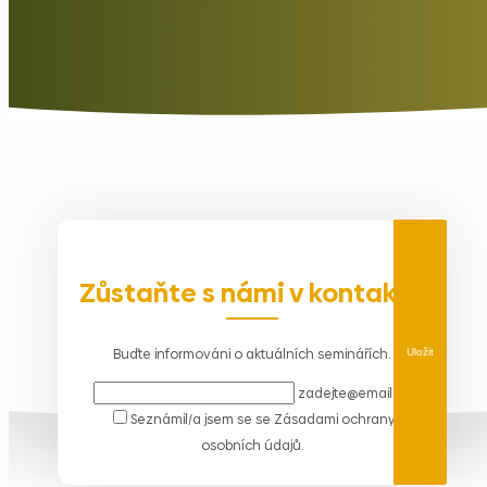
Zůstaňte s námi v kontaktu
Buďte informováni o aktuálních seminářích.
Uložit
zadejte@email.cz
Seznámil/a jsem se se
Zásadami ochrany
osobních údajů
.