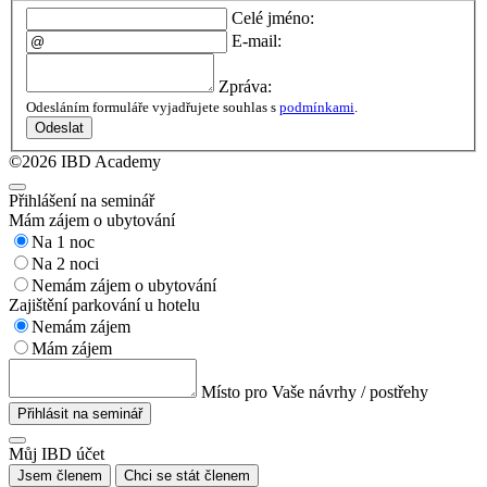
Celé jméno:
E-mail:
Zpráva:
Odesláním formuláře vyjadřujete souhlas s
podmínkami
.
Odeslat
©2026 IBD Academy
Přihlášení na seminář
Mám zájem o ubytování
Na 1 noc
Na 2 noci
Nemám zájem o ubytování
Zajištění parkování u hotelu
Nemám zájem
Mám zájem
Místo pro Vaše návrhy / postřehy
Přihlásit na seminář
Můj IBD účet
Jsem členem
Chci se stát členem