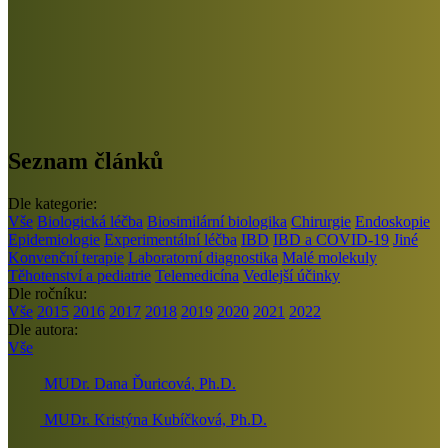
Seznam článků
Dle kategorie:
Vše
Biologická léčba
Biosimilární biologika
Chirurgie
Endoskopie
Epidemiologie
Experimentální léčba
IBD
IBD a COVID-19
Jiné
Konvenční terapie
Laboratorní diagnostika
Malé molekuly
Těhotenství a pediatrie
Telemedicína
Vedlejší účinky
Dle ročníku:
Vše
2015
2016
2017
2018
2019
2020
2021
2022
Dle autora:
Vše
MUDr. Dana Ďuricová, Ph.D.
MUDr. Kristýna Kubíčková, Ph.D.