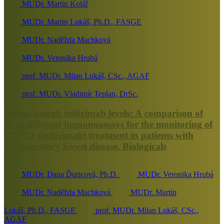
MUDr. Martin Kolář
MUDr. Martin Lukáš, Ph.D., FASGE
MUDr. Naděžda Machková
MUDr. Veronika Hrubá
prof. MUDr. Milan Lukáš, CSc., AGAF
prof. MUDr. Vladimír Teplan, DrSc.
Serum trough infliximab levels: A comparison of
three different immunoassays for the monitoring of
CT-P13 (infliximab) treatment in patients with
inflammatory bowel disease. Biologicals
MUDr. Dana Ďuricová, Ph.D.
MUDr. Veronika Hrubá
MUDr. Naděžda Machková
MUDr. Martin
Lukáš, Ph.D., FASGE
prof. MUDr. Milan Lukáš, CSc.,
AGAF