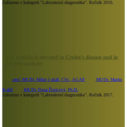
Zařazeno v kategorii "Laboratorní diagnostika". Ročník 2016.
Fecal zonulin is elevated in Crohn’s disease and in
cigarette smokers
prof. MUDr. Milan Lukáš, CSc., AGAF
MUDr. Martin
Kolář
MUDr. Dana Ďuricová, Ph.D.
Zařazeno v kategorii "Laboratorní diagnostika". Ročník 2017.