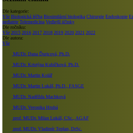
Dle kategorie:
Vše
Biologická léčba
Biosimilární biologika
Chirurgie
Endoskopie
E
pediatrie
Telemedicína
Vedlejší účinky
Dle ročníku:
Vše
2015
2016
2017
2018
2019
2020
2021
2022
Dle autora:
Vše
MUDr. Dana Ďuricová, Ph.D.
MUDr. Kristýna Kubíčková, Ph.D.
MUDr. Martin Kolář
MUDr. Martin Lukáš, Ph.D., FASGE
MUDr. Naděžda Machková
MUDr. Veronika Hrubá
prof. MUDr. Milan Lukáš, CSc., AGAF
prof. MUDr. Vladimír Teplan, DrSc.