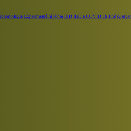
pidemiologie
Experimentální léčba
IBD
IBD a COVID-19
Jiné
Konvenč