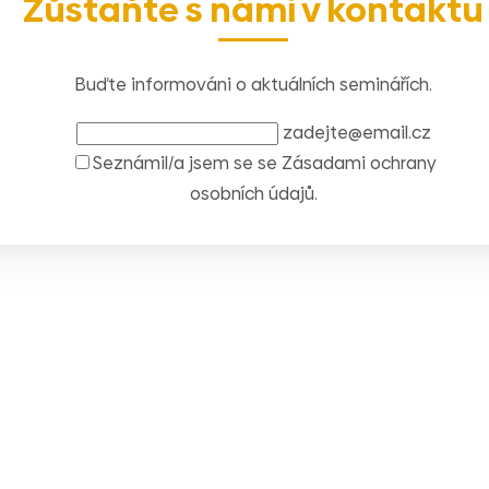
Zůstaňte s námi v kontaktu
Buďte informováni o aktuálních seminářích.
zadejte@email.cz
Seznámil/a jsem se se
Zásadami ochrany
osobních údajů
.