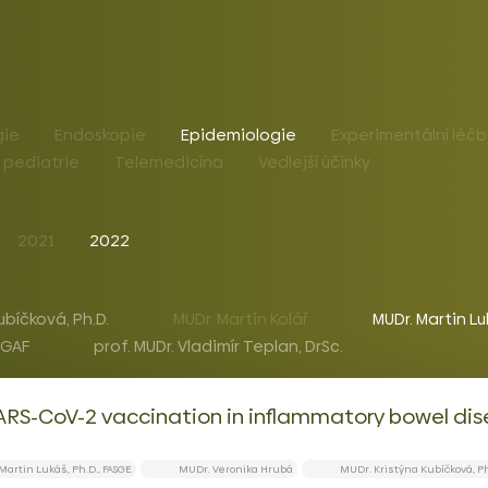
gie
Endoskopie
Epidemiologie
Experimentální léč
 pediatrie
Telemedicína
Vedlejší účinky
2021
2022
ubíčková, Ph.D.
MUDr. Martin Kolář
MUDr. Martin Lu
 AGAF
prof. MUDr. Vladimír Teplan, DrSc.
ARS-CoV-2 vaccination in inflammatory bowel dis
Martin Lukáš, Ph.D., FASGE
MUDr. Veronika Hrubá
MUDr. Kristýna Kubíčková, Ph