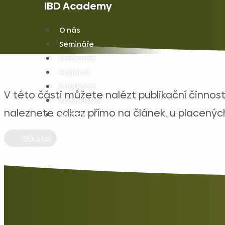
IBD Academy
O nás
Semináře
Webináře
Projekty
Publikace
V této části můžete nalézt publikační činnost
Konzultace
naleznete odkaz přímo na článek, u placených
Kontakt
Můj účet