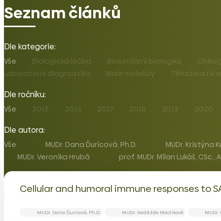
Seznam článků
Dle kategorie:
Vše
Biologická léčba
Biosimilární biologika
Chirur
Laboratorní diagnostika
Malé molekuly
Těhotenství a
Dle ročníku:
Vše
2015
2016
2017
2018
2019
2020
Dle autora:
Vše
MUDr. Dana Ďuricová, Ph.D.
MUDr. Kristýna K
MUDr. Veronika Hrubá
prof. MUDr. Milan Lukáš, CSc.,
Cellular and humoral immune responses to S
MUDr. Dana Ďuricová, Ph.D.
MUDr. Naděžda Machková
MUDr. 