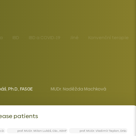
ba
IBD
IBD a COVID-19
Jiné
Konvenční terapie
káš, Ph.D., FASGE
MUDr. Naděžda Machková
ease patients
.D.
prof. MUDr. Milan Lukáš, CSc., AGAF
prof. MUDr. Vladimír Teplan, DrSc.