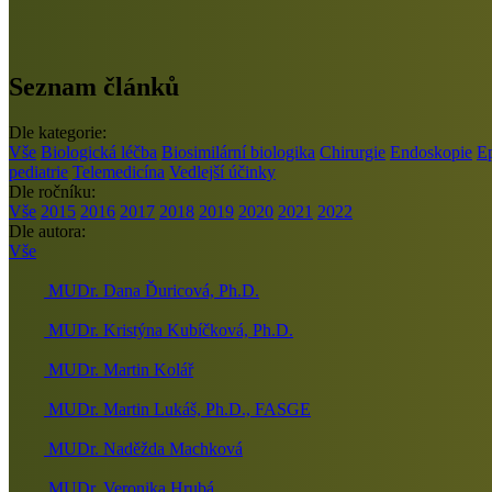
Seznam článků
Dle kategorie:
Vše
Biologická léčba
Biosimilární biologika
Chirurgie
Endoskopie
E
pediatrie
Telemedicína
Vedlejší účinky
Dle ročníku:
Vše
2015
2016
2017
2018
2019
2020
2021
2022
Dle autora:
Vše
MUDr. Dana Ďuricová, Ph.D.
MUDr. Kristýna Kubíčková, Ph.D.
MUDr. Martin Kolář
MUDr. Martin Lukáš, Ph.D., FASGE
MUDr. Naděžda Machková
MUDr. Veronika Hrubá