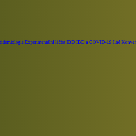
pidemiologie
Experimentální léčba
IBD
IBD a COVID-19
Jiné
Konvenč