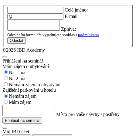
Celé jméno:
E-mail:
Zpráva:
Odesláním formuláře vyjadřujete souhlas s
podmínkami
.
Odeslat
©2026 IBD Academy
Přihlášení na seminář
Mám zájem o ubytování
Na 1 noc
Na 2 noci
Nemám zájem o ubytování
Zajištění parkování u hotelu
Nemám zájem
Mám zájem
Místo pro Vaše návrhy / postřehy
Přihlásit na seminář
Můj IBD účet