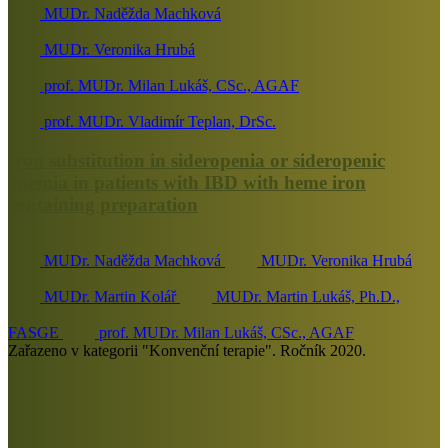
MUDr. Naděžda Machková
MUDr. Veronika Hrubá
prof. MUDr. Milan Lukáš, CSc., AGAF
prof. MUDr. Vladimír Teplan, DrSc.
Iron substitution in sideropenia or sideropenic
anemia in patients with IBD with heme iron
containing preparation
MUDr. Naděžda Machková
MUDr. Veronika Hrubá
MUDr. Martin Kolář
MUDr. Martin Lukáš, Ph.D.,
FASGE
prof. MUDr. Milan Lukáš, CSc., AGAF
Zařazeno v kategorii "Konvenční terapie". Ročník 2020.