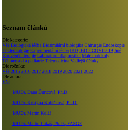
Seznam článků
Dle kategorie:
Vše
Biologická léčba
Biosimilární biologika
Chirurgie
Endoskopie
Epidemiologie
Experimentální léčba
IBD
IBD a COVID-19
Jiné
Konvenční terapie
Laboratorní diagnostika
Malé molekuly
Těhotenství a pediatrie
Telemedicína
Vedlejší účinky
Dle ročníku:
Vše
2015
2016
2017
2018
2019
2020
2021
2022
Dle autora:
Vše
MUDr. Dana Ďuricová, Ph.D.
MUDr. Kristýna Kubíčková, Ph.D.
MUDr. Martin Kolář
MUDr. Martin Lukáš, Ph.D., FASGE