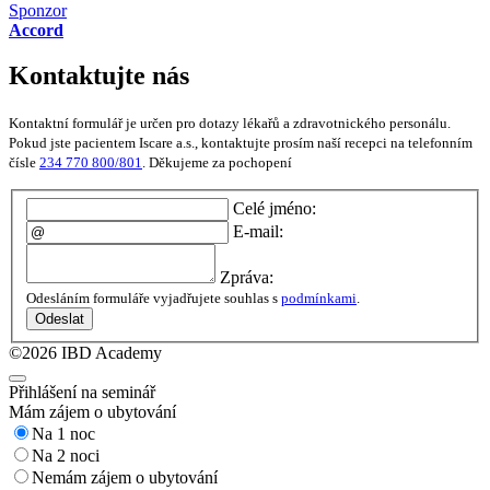
Sponzor
Accord
Kontaktujte nás
Kontaktní formulář je určen pro dotazy lékařů a zdravotnického personálu.
Pokud jste pacientem Iscare a.s., kontaktujte prosím naší recepci na telefonním
čísle
234 770 800/801
. Děkujeme za pochopení
Celé jméno:
E-mail:
Zpráva:
Odesláním formuláře vyjadřujete souhlas s
podmínkami
.
Odeslat
©2026 IBD Academy
Přihlášení na seminář
Mám zájem o ubytování
Na 1 noc
Na 2 noci
Nemám zájem o ubytování