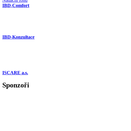
Nadační fond
IBD-Comfort
IBD-Konzultace
ISCARE a.s.
Sponzoři