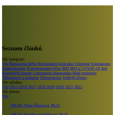
Seznam článků
Dle kategorie:
Vše
Biologická léčba
Biosimilární biologika
Chirurgie
Endoskopie
Epidemiologie
Experimentální léčba
IBD
IBD a COVID-19
Jiné
Konvenční terapie
Laboratorní diagnostika
Malé molekuly
Těhotenství a pediatrie
Telemedicína
Vedlejší účinky
Dle ročníku:
Vše
2015
2016
2017
2018
2019
2020
2021
2022
Dle autora:
Vše
MUDr. Dana Ďuricová, Ph.D.
MUDr. Kristýna Kubíčková, Ph.D.