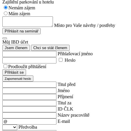
Zajištění parkování u hotelu
Nemám zájem
Mám zájem
Místo pro Vaše návrhy / postřehy
Přihlásit na seminář
Můj IBD účet
Jsem členem
Chci se stát členem
Přihlašovací jméno
Heslo
Prodloužit přihlášení
Přihlásit se
Zapomenuté heslo
Titul před
Jméno
Příjmení
Titul za
ID ČLK
Název pracoviště
E-mail
Předvolba