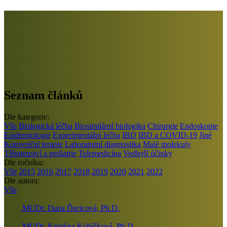
Seznam článků
Dle kategorie:
Vše
Biologická léčba
Biosimilární biologika
Chirurgie
Endoskopie
Epidemiologie
Experimentální léčba
IBD
IBD a COVID-19
Jiné
Konvenční terapie
Laboratorní diagnostika
Malé molekuly
Těhotenství a pediatrie
Telemedicína
Vedlejší účinky
Dle ročníku:
Vše
2015
2016
2017
2018
2019
2020
2021
2022
Dle autora:
Vše
MUDr. Dana Ďuricová, Ph.D.
MUDr. Kristýna Kubíčková, Ph.D.