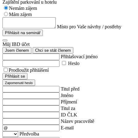
Zajištění parkování u hotelu
Nemám zájem
Mám zájem
Místo pro Vaše návrhy / postřehy
Přihlásit na seminář
Můj IBD účet
Jsem členem
Chci se stát členem
Přihlašovací jméno
Heslo
Prodloužit přihlášení
Přihlásit se
Zapomenuté heslo
Titul před
Jméno
Příjmení
Titul za
ID ČLK
Název pracoviště
E-mail
Předvolba