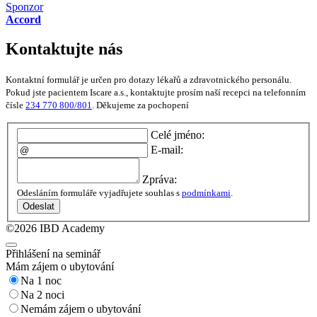
Sponzor
Accord
Kontaktujte nás
Kontaktní formulář je určen pro dotazy lékařů a zdravotnického personálu.
Pokud jste pacientem Iscare a.s., kontaktujte prosím naší recepci na telefonním
čísle
234 770 800/801
. Děkujeme za pochopení
Celé jméno:
E-mail:
Zpráva:
Odesláním formuláře vyjadřujete souhlas s
podmínkami
.
Odeslat
©2026 IBD Academy
Přihlášení na seminář
Mám zájem o ubytování
Na 1 noc
Na 2 noci
Nemám zájem o ubytování