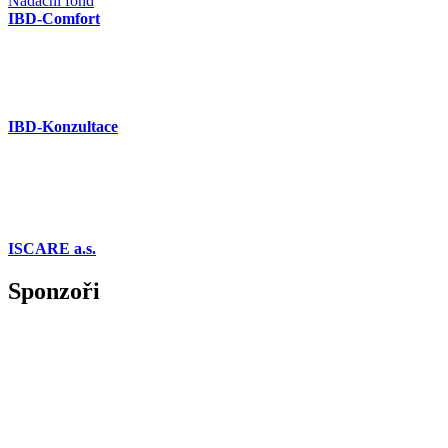
Nadační fond
IBD-Comfort
IBD-Konzultace
ISCARE a.s.
Sponzoři