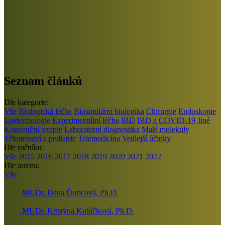
Seznam článků
Dle kategorie:
Vše
Biologická léčba
Biosimilární biologika
Chirurgie
Endoskopie
Epidemiologie
Experimentální léčba
IBD
IBD a COVID-19
Jiné
Konvenční terapie
Laboratorní diagnostika
Malé molekuly
Těhotenství a pediatrie
Telemedicína
Vedlejší účinky
Dle ročníku:
Vše
2015
2016
2017
2018
2019
2020
2021
2022
Dle autora:
Vše
MUDr. Dana Ďuricová, Ph.D.
MUDr. Kristýna Kubíčková, Ph.D.