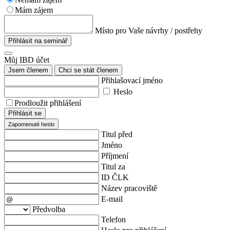
Mám zájem
Místo pro Vaše návrhy / postřehy
Přihlásit na seminář
Můj IBD účet
Jsem členem
Chci se stát členem
Přihlašovací jméno
Heslo
Prodloužit přihlášení
Přihlásit se
Zapomenuté heslo
Titul před
Jméno
Příjmení
Titul za
ID ČLK
Název pracoviště
E-mail
Předvolba
Telefon