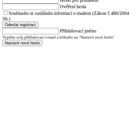
Heslo pro přihlášení
Ověření hesla
Souhlasím se zasíláním informací e-mailem (Zákon č.480/2004
Sb.)
Odeslat registraci
Přihlašovací jméno
Vyplňte svůj přihlašovací e-mail a klikněte na "Nastavit nové heslo".
Nastavit nové heslo