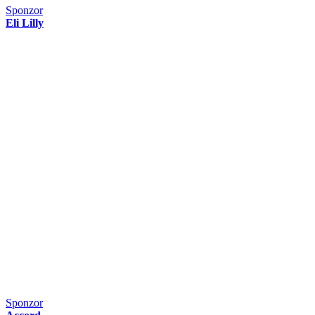
Sponzor
Eli Lilly
Sponzor