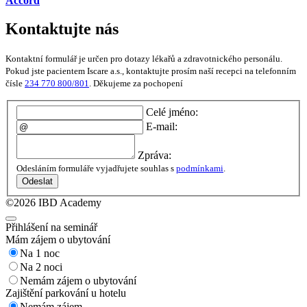
Accord
Kontaktujte nás
Kontaktní formulář je určen pro dotazy lékařů a zdravotnického personálu.
Pokud jste pacientem Iscare a.s., kontaktujte prosím naší recepci na telefonním
čísle
234 770 800/801
. Děkujeme za pochopení
Celé jméno:
E-mail:
Zpráva:
Odesláním formuláře vyjadřujete souhlas s
podmínkami
.
Odeslat
©2026 IBD Academy
Přihlášení na seminář
Mám zájem o ubytování
Na 1 noc
Na 2 noci
Nemám zájem o ubytování
Zajištění parkování u hotelu
Nemám zájem