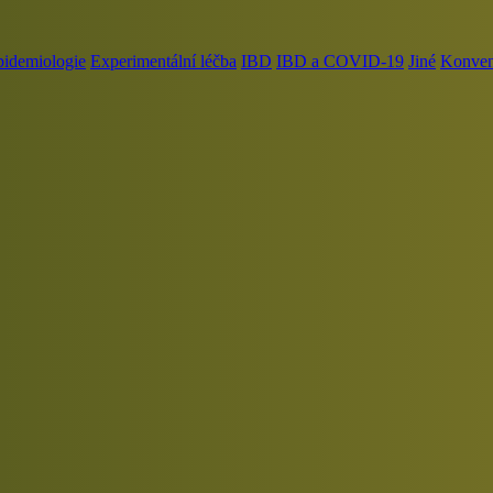
pidemiologie
Experimentální léčba
IBD
IBD a COVID-19
Jiné
Konvenč