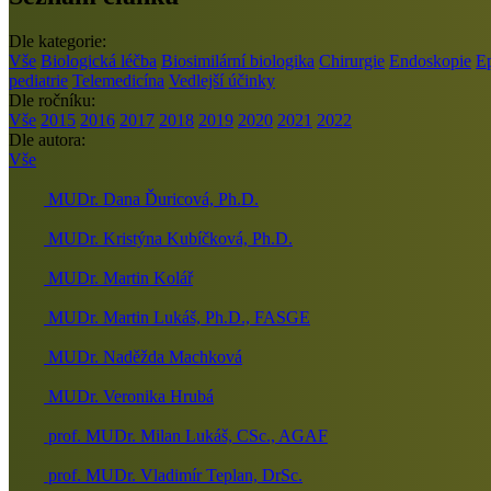
Dle kategorie:
Vše
Biologická léčba
Biosimilární biologika
Chirurgie
Endoskopie
E
pediatrie
Telemedicína
Vedlejší účinky
Dle ročníku:
Vše
2015
2016
2017
2018
2019
2020
2021
2022
Dle autora:
Vše
MUDr. Dana Ďuricová, Ph.D.
MUDr. Kristýna Kubíčková, Ph.D.
MUDr. Martin Kolář
MUDr. Martin Lukáš, Ph.D., FASGE
MUDr. Naděžda Machková
MUDr. Veronika Hrubá
prof. MUDr. Milan Lukáš, CSc., AGAF
prof. MUDr. Vladimír Teplan, DrSc.