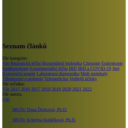
Seznam článků
Dle kategorie:
Vše
Biologická léčba
Biosimilární biologika
Chirurgie
Endoskopie
Epidemiologie
Experimentální léčba
IBD
IBD a COVID-19
Jiné
Konvenční terapie
Laboratorní diagnostika
Malé molekuly
Těhotenství a pediatrie
Telemedicína
Vedlejší účinky
Dle ročníku:
Vše
2015
2016
2017
2018
2019
2020
2021
2022
Dle autora:
Vše
MUDr. Dana Ďuricová, Ph.D.
MUDr. Kristýna Kubíčková, Ph.D.