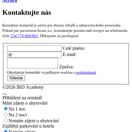
Accord
Kontaktujte nás
Kontaktní formulář je určen pro dotazy lékařů a zdravotnického personálu.
Pokud jste pacientem Iscare a.s., kontaktujte prosím naší recepci na telefonním
čísle
234 770 800/801
. Děkujeme za pochopení
Celé jméno:
E-mail:
Zpráva:
Odesláním formuláře vyjadřujete souhlas s
podmínkami
.
Odeslat
©2026 IBD Academy
Přihlášení na seminář
Mám zájem o ubytování
Na 1 noc
Na 2 noci
Nemám zájem o ubytování
Zajištění parkování u hotelu
Nemám zájem