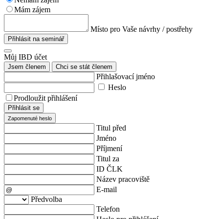
Mám zájem
Místo pro Vaše návrhy / postřehy
Přihlásit na seminář
Můj IBD účet
Jsem členem
Chci se stát členem
Přihlašovací jméno
Heslo
Prodloužit přihlášení
Přihlásit se
Zapomenuté heslo
Titul před
Jméno
Příjmení
Titul za
ID ČLK
Název pracoviště
E-mail
Předvolba
Telefon