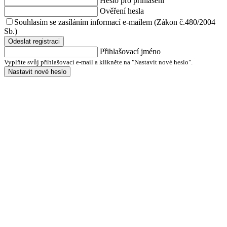
Heslo pro přihlášení
Ověření hesla
Souhlasím se zasíláním informací e-mailem (Zákon č.480/2004
Sb.)
Odeslat registraci
Přihlašovací jméno
Vyplňte svůj přihlašovací e-mail a klikněte na "Nastavit nové heslo".
Nastavit nové heslo