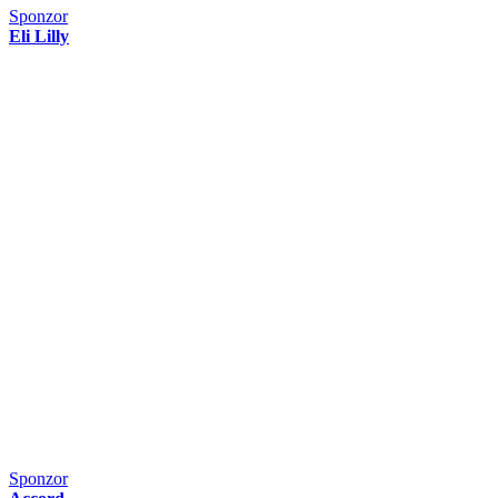
Sponzor
Eli Lilly
Sponzor