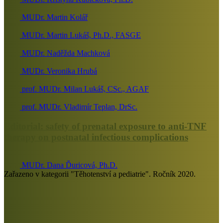
MUDr. Martin Kolář
MUDr. Martin Lukáš, Ph.D., FASGE
MUDr. Naděžda Machková
MUDr. Veronika Hrubá
prof. MUDr. Milan Lukáš, CSc., AGAF
prof. MUDr. Vladimír Teplan, DrSc.
Editorial: safety of prenatal exposure to anti-TNF
therapy on postnatal infectious complications
MUDr. Dana Ďuricová, Ph.D.
Zařazeno v kategorii "Těhotenství a pediatrie". Ročník 2020.