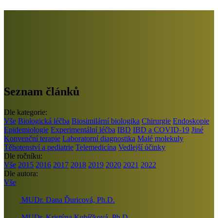
Seznam článků
Dle kategorie:
Vše
Biologická léčba
Biosimilární biologika
Chirurgie
Endoskopie
Epidemiologie
Experimentální léčba
IBD
IBD a COVID-19
Jiné
Konvenční terapie
Laboratorní diagnostika
Malé molekuly
Těhotenství a pediatrie
Telemedicína
Vedlejší účinky
Dle ročníku:
Vše
2015
2016
2017
2018
2019
2020
2021
2022
Dle autora:
Vše
MUDr. Dana Ďuricová, Ph.D.
MUDr. Kristýna Kubíčková, Ph.D.