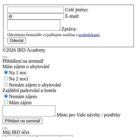
Celé jméno:
E-mail:
Zpráva:
Odesláním formuláře vyjadřujete souhlas s
podmínkami
.
Odeslat
©2026 IBD Academy
Přihlášení na seminář
Mám zájem o ubytování
Na 1 noc
Na 2 noci
Nemám zájem o ubytování
Zajištění parkování u hotelu
Nemám zájem
Mám zájem
Místo pro Vaše návrhy / postřehy
Přihlásit na seminář
Můj IBD účet