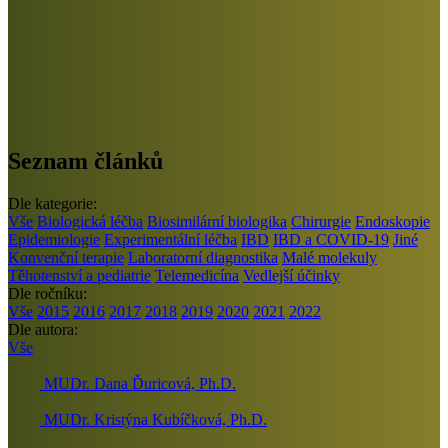
Seznam článků
Dle kategorie:
Vše
Biologická léčba
Biosimilární biologika
Chirurgie
Endoskopie
Epidemiologie
Experimentální léčba
IBD
IBD a COVID-19
Jiné
Konvenční terapie
Laboratorní diagnostika
Malé molekuly
Těhotenství a pediatrie
Telemedicína
Vedlejší účinky
Dle ročníku:
Vše
2015
2016
2017
2018
2019
2020
2021
2022
Dle autora:
Vše
MUDr. Dana Ďuricová, Ph.D.
MUDr. Kristýna Kubíčková, Ph.D.