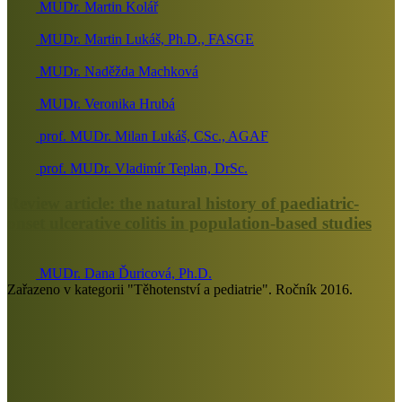
MUDr. Martin Kolář
MUDr. Martin Lukáš, Ph.D., FASGE
MUDr. Naděžda Machková
MUDr. Veronika Hrubá
prof. MUDr. Milan Lukáš, CSc., AGAF
prof. MUDr. Vladimír Teplan, DrSc.
Review article: the natural history of paediatric-
onset ulcerative colitis in population-based studies
MUDr. Dana Ďuricová, Ph.D.
Zařazeno v kategorii "Těhotenství a pediatrie". Ročník 2016.