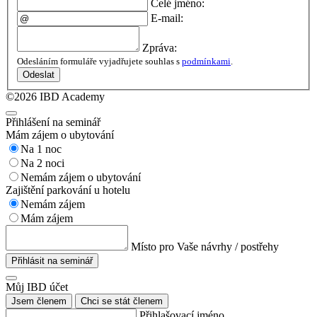
Celé jméno:
E-mail:
Zpráva:
Odesláním formuláře vyjadřujete souhlas s
podmínkami
.
Odeslat
©2026 IBD Academy
Přihlášení na seminář
Mám zájem o ubytování
Na 1 noc
Na 2 noci
Nemám zájem o ubytování
Zajištění parkování u hotelu
Nemám zájem
Mám zájem
Místo pro Vaše návrhy / postřehy
Přihlásit na seminář
Můj IBD účet
Jsem členem
Chci se stát členem
Přihlašovací jméno