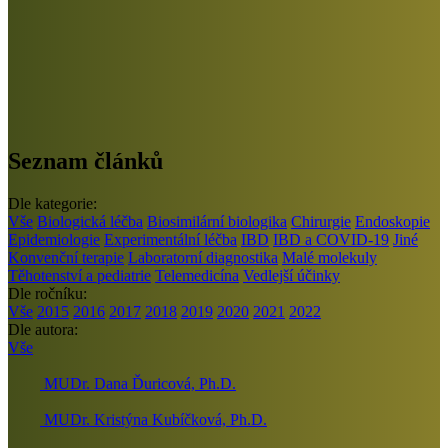
Seznam článků
Dle kategorie:
Vše
Biologická léčba
Biosimilární biologika
Chirurgie
Endoskopie
Epidemiologie
Experimentální léčba
IBD
IBD a COVID-19
Jiné
Konvenční terapie
Laboratorní diagnostika
Malé molekuly
Těhotenství a pediatrie
Telemedicína
Vedlejší účinky
Dle ročníku:
Vše
2015
2016
2017
2018
2019
2020
2021
2022
Dle autora:
Vše
MUDr. Dana Ďuricová, Ph.D.
MUDr. Kristýna Kubíčková, Ph.D.