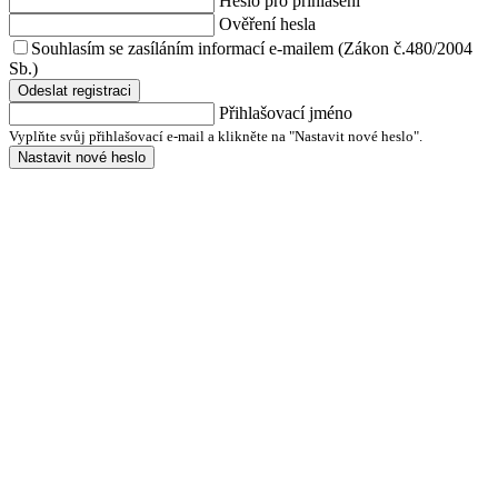
Heslo pro přihlášení
Ověření hesla
Souhlasím se zasíláním informací e-mailem (Zákon č.480/2004
Sb.)
Odeslat registraci
Přihlašovací jméno
Vyplňte svůj přihlašovací e-mail a klikněte na "Nastavit nové heslo".
Nastavit nové heslo