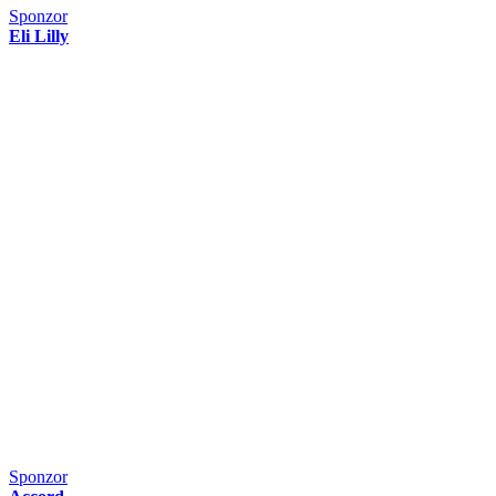
Sponzor
Eli Lilly
Sponzor