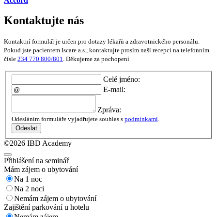
Accord
Kontaktujte nás
Kontaktní formulář je určen pro dotazy lékařů a zdravotnického personálu.
Pokud jste pacientem Iscare a.s., kontaktujte prosím naší recepci na telefonním
čísle
234 770 800/801
. Děkujeme za pochopení
Celé jméno:
E-mail:
Zpráva:
Odesláním formuláře vyjadřujete souhlas s
podmínkami
.
Odeslat
©2026 IBD Academy
Přihlášení na seminář
Mám zájem o ubytování
Na 1 noc
Na 2 noci
Nemám zájem o ubytování
Zajištění parkování u hotelu
Nemám zájem