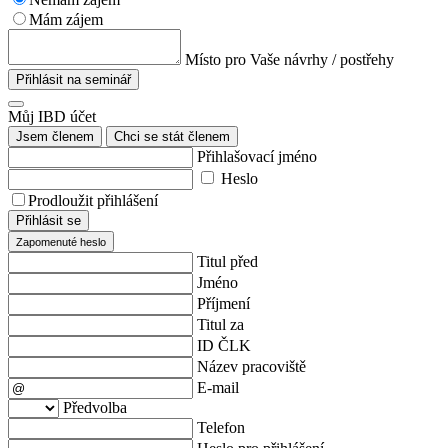
Mám zájem
Místo pro Vaše návrhy / postřehy
Přihlásit na seminář
Můj IBD účet
Jsem členem
Chci se stát členem
Přihlašovací jméno
Heslo
Prodloužit přihlášení
Přihlásit se
Zapomenuté heslo
Titul před
Jméno
Příjmení
Titul za
ID ČLK
Název pracoviště
E-mail
Předvolba
Telefon