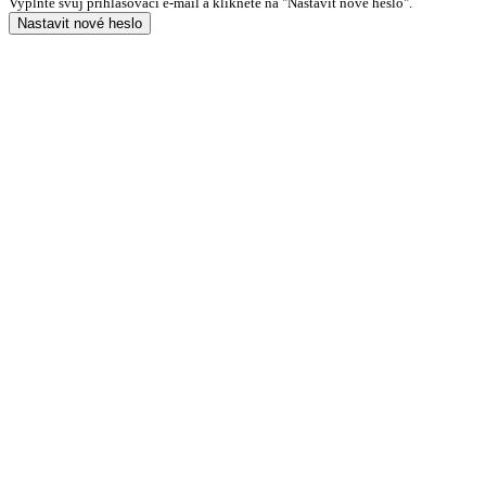
Vyplňte svůj přihlašovací e-mail a klikněte na "Nastavit nové heslo".
Nastavit nové heslo