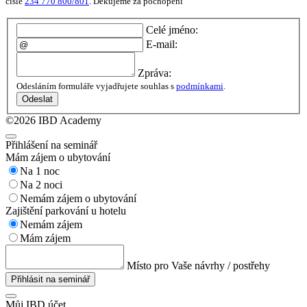
čísle
234 770 800/801
. Děkujeme za pochopení
Celé jméno:
E-mail:
Zpráva:
Odesláním formuláře vyjadřujete souhlas s
podmínkami
.
Odeslat
©2026 IBD Academy
Přihlášení na seminář
Mám zájem o ubytování
Na 1 noc
Na 2 noci
Nemám zájem o ubytování
Zajištění parkování u hotelu
Nemám zájem
Mám zájem
Místo pro Vaše návrhy / postřehy
Přihlásit na seminář
Můj IBD účet