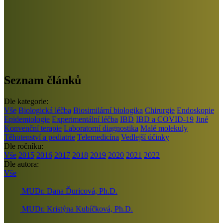
Seznam článků
Dle kategorie:
Vše
Biologická léčba
Biosimilární biologika
Chirurgie
Endoskopie
Epidemiologie
Experimentální léčba
IBD
IBD a COVID-19
Jiné
Konvenční terapie
Laboratorní diagnostika
Malé molekuly
Těhotenství a pediatrie
Telemedicína
Vedlejší účinky
Dle ročníku:
Vše
2015
2016
2017
2018
2019
2020
2021
2022
Dle autora:
Vše
MUDr. Dana Ďuricová, Ph.D.
MUDr. Kristýna Kubíčková, Ph.D.