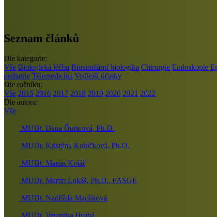
Seznam článků
Dle kategorie:
Vše
Biologická léčba
Biosimilární biologika
Chirurgie
Endoskopie
E
pediatrie
Telemedicína
Vedlejší účinky
Dle ročníku:
Vše
2015
2016
2017
2018
2019
2020
2021
2022
Dle autora:
Vše
MUDr. Dana Ďuricová, Ph.D.
MUDr. Kristýna Kubíčková, Ph.D.
MUDr. Martin Kolář
MUDr. Martin Lukáš, Ph.D., FASGE
MUDr. Naděžda Machková
MUDr. Veronika Hrubá