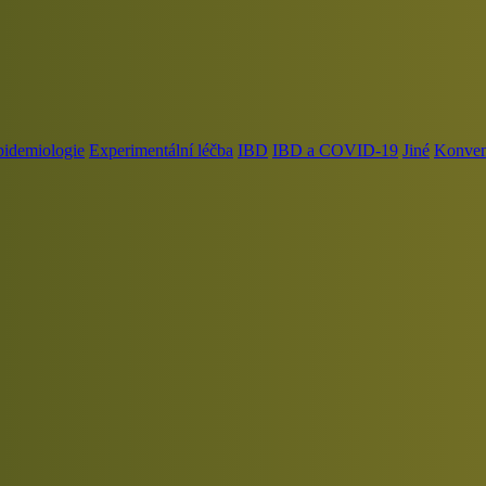
pidemiologie
Experimentální léčba
IBD
IBD a COVID-19
Jiné
Konvenč