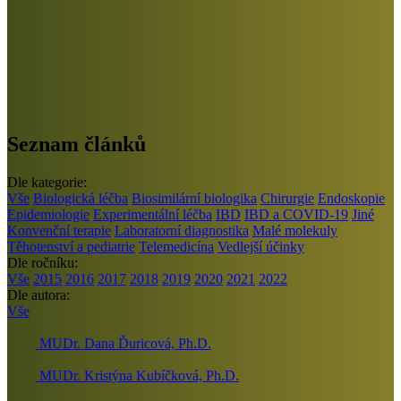
Seznam článků
Dle kategorie:
Vše
Biologická léčba
Biosimilární biologika
Chirurgie
Endoskopie
Epidemiologie
Experimentální léčba
IBD
IBD a COVID-19
Jiné
Konvenční terapie
Laboratorní diagnostika
Malé molekuly
Těhotenství a pediatrie
Telemedicína
Vedlejší účinky
Dle ročníku:
Vše
2015
2016
2017
2018
2019
2020
2021
2022
Dle autora:
Vše
MUDr. Dana Ďuricová, Ph.D.
MUDr. Kristýna Kubíčková, Ph.D.