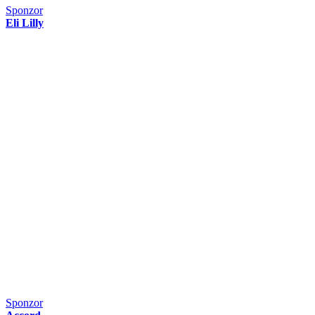
Sponzor
Eli Lilly
Sponzor