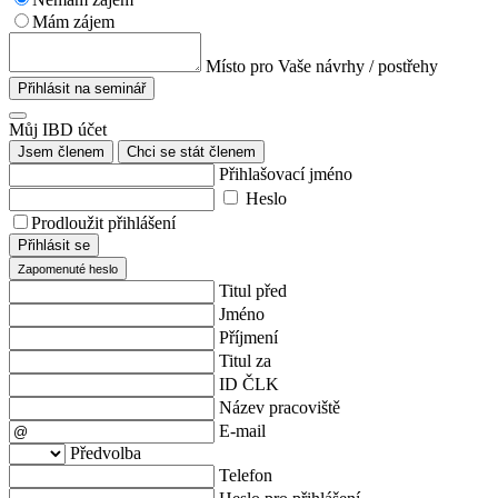
Mám zájem
Místo pro Vaše návrhy / postřehy
Přihlásit na seminář
Můj IBD účet
Jsem členem
Chci se stát členem
Přihlašovací jméno
Heslo
Prodloužit přihlášení
Přihlásit se
Zapomenuté heslo
Titul před
Jméno
Příjmení
Titul za
ID ČLK
Název pracoviště
E-mail
Předvolba
Telefon