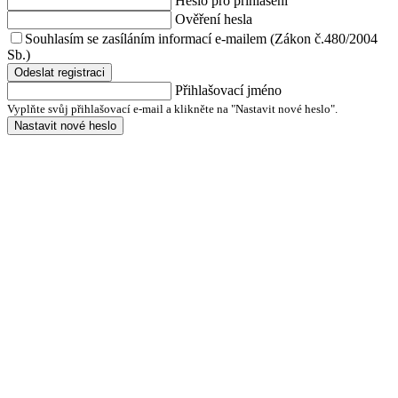
Heslo pro přihlášení
Ověření hesla
Souhlasím se zasíláním informací e-mailem (Zákon č.480/2004
Sb.)
Odeslat registraci
Přihlašovací jméno
Vyplňte svůj přihlašovací e-mail a klikněte na "Nastavit nové heslo".
Nastavit nové heslo