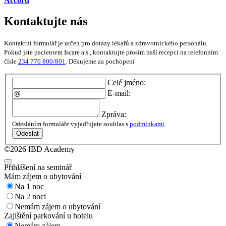
Accord
Kontaktujte nás
Kontaktní formulář je určen pro dotazy lékařů a zdravotnického personálu.
Pokud jste pacientem Iscare a.s., kontaktujte prosím naší recepci na telefonním
čísle
234 770 800/801
. Děkujeme za pochopení
Celé jméno:
E-mail:
Zpráva:
Odesláním formuláře vyjadřujete souhlas s
podmínkami
.
Odeslat
©2026 IBD Academy
Přihlášení na seminář
Mám zájem o ubytování
Na 1 noc
Na 2 noci
Nemám zájem o ubytování
Zajištění parkování u hotelu
Nemám zájem