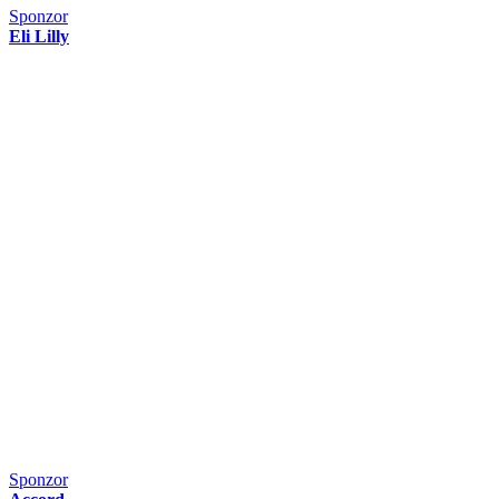
Sponzor
Eli Lilly
Sponzor