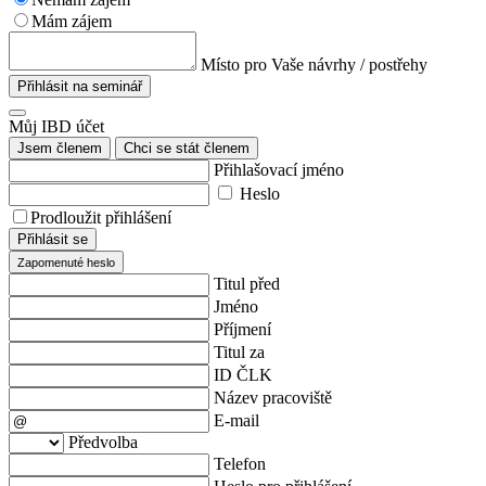
Mám zájem
Místo pro Vaše návrhy / postřehy
Přihlásit na seminář
Můj IBD účet
Jsem členem
Chci se stát členem
Přihlašovací jméno
Heslo
Prodloužit přihlášení
Přihlásit se
Zapomenuté heslo
Titul před
Jméno
Příjmení
Titul za
ID ČLK
Název pracoviště
E-mail
Předvolba
Telefon