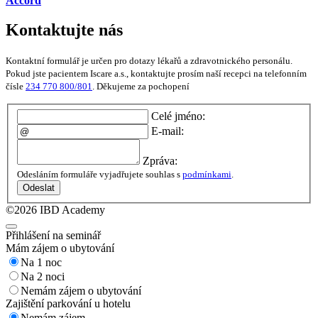
Accord
Kontaktujte nás
Kontaktní formulář je určen pro dotazy lékařů a zdravotnického personálu.
Pokud jste pacientem Iscare a.s., kontaktujte prosím naší recepci na telefonním
čísle
234 770 800/801
. Děkujeme za pochopení
Celé jméno:
E-mail:
Zpráva:
Odesláním formuláře vyjadřujete souhlas s
podmínkami
.
Odeslat
©2026 IBD Academy
Přihlášení na seminář
Mám zájem o ubytování
Na 1 noc
Na 2 noci
Nemám zájem o ubytování
Zajištění parkování u hotelu
Nemám zájem