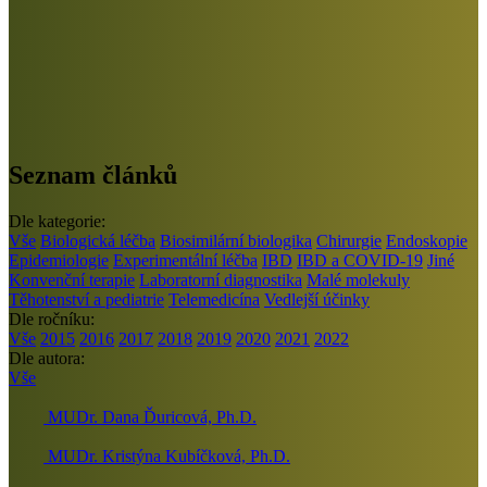
Seznam článků
Dle kategorie:
Vše
Biologická léčba
Biosimilární biologika
Chirurgie
Endoskopie
Epidemiologie
Experimentální léčba
IBD
IBD a COVID-19
Jiné
Konvenční terapie
Laboratorní diagnostika
Malé molekuly
Těhotenství a pediatrie
Telemedicína
Vedlejší účinky
Dle ročníku:
Vše
2015
2016
2017
2018
2019
2020
2021
2022
Dle autora:
Vše
MUDr. Dana Ďuricová, Ph.D.
MUDr. Kristýna Kubíčková, Ph.D.