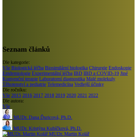
Seznam článků
Dle kategorie:
Vše
Biologická léčba
Biosimilární biologika
Chirurgie
Endoskopie
Epidemiologie
Experimentální léčba
IBD
IBD a COVID-19
Jiné
Konvenční terapie
Laboratorní diagnostika
Malé molekuly
Těhotenství a pediatrie
Telemedicína
Vedlejší účinky
Dle ročníku:
Vše
2015
2016
2017
2018
2019
2020
2021
2022
Dle autora:
Vše
MUDr. Dana Ďuricová, Ph.D.
MUDr. Kristýna Kubíčková, Ph.D.
MUDr. Martin Kolář