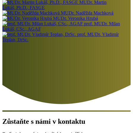
MUDr. Martin
Lukáš, Ph.D., FASGE
MUDr. Naděžda Machková
MUDr. Veronika Hrubá
prof. MUDr. Milan
Lukáš, CSc., AGAF
prof. MUDr. Vladimír
Teplan, DrSc.
Zůstaňte s námi v kontaktu