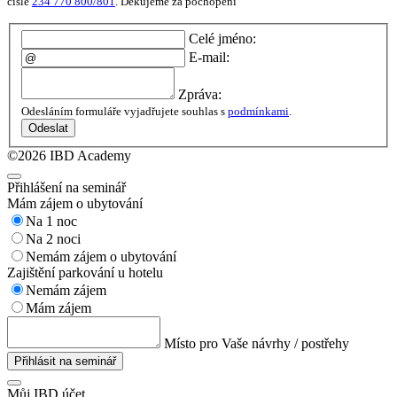
čísle
234 770 800/801
. Děkujeme za pochopení
Celé jméno:
E-mail:
Zpráva:
Odesláním formuláře vyjadřujete souhlas s
podmínkami
.
Odeslat
©2026 IBD Academy
Přihlášení na seminář
Mám zájem o ubytování
Na 1 noc
Na 2 noci
Nemám zájem o ubytování
Zajištění parkování u hotelu
Nemám zájem
Mám zájem
Místo pro Vaše návrhy / postřehy
Přihlásit na seminář
Můj IBD účet