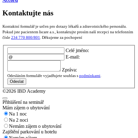
Accord
Kontaktujte nás
Kontaktní formulář je určen pro dotazy lékařů a zdravotnického personálu.
Pokud jste pacientem Iscare a.s., kontaktujte prosím naší recepci na telefonním
čísle
234 770 800/801
. Děkujeme za pochopení
Celé jméno:
E-mail:
Zpráva:
Odesláním formuláře vyjadřujete souhlas s
podmínkami
.
Odeslat
©2026 IBD Academy
Přihlášení na seminář
Mám zájem o ubytování
Na 1 noc
Na 2 noci
Nemám zájem o ubytování
Zajištění parkování u hotelu
Nemám zájem