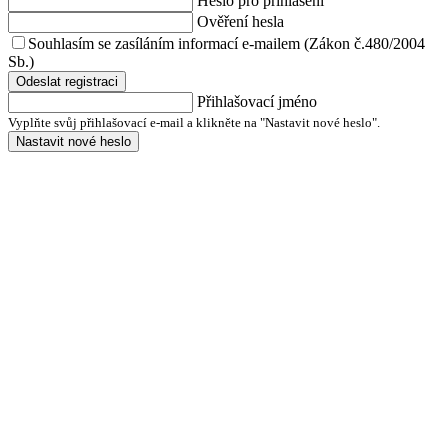
Heslo pro přihlášení
Ověření hesla
Souhlasím se zasíláním informací e-mailem (Zákon č.480/2004
Sb.)
Odeslat registraci
Přihlašovací jméno
Vyplňte svůj přihlašovací e-mail a klikněte na "Nastavit nové heslo".
Nastavit nové heslo