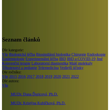
Seznam článků
Dle kategorie:
Vše
Biologická léčba
Biosimilární biologika
Chirurgie
Endoskopie
Epidemiologie
Experimentální léčba
IBD
IBD a COVID-19
Jiné
Konvenční terapie
Laboratorní diagnostika
Malé molekuly
Těhotenství a pediatrie
Telemedicína
Vedlejší účinky
Dle ročníku:
Vše
2015
2016
2017
2018
2019
2020
2021
2022
Dle autora:
Vše
MUDr. Dana Ďuricová, Ph.D.
MUDr. Kristýna Kubíčková, Ph.D.