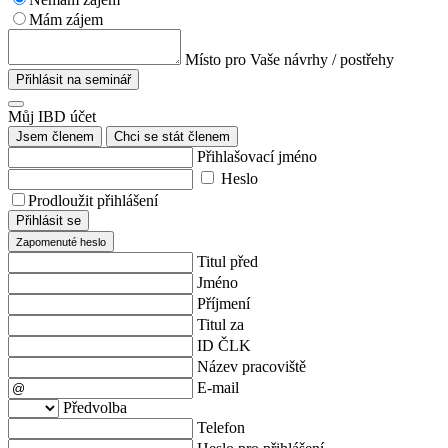
Mám zájem
Místo pro Vaše návrhy / postřehy
Přihlásit na seminář
Můj IBD účet
Jsem členem
Chci se stát členem
Přihlašovací jméno
Heslo
Prodloužit přihlášení
Přihlásit se
Zapomenuté heslo
Titul před
Jméno
Příjmení
Titul za
ID ČLK
Název pracoviště
E-mail
Předvolba
Telefon