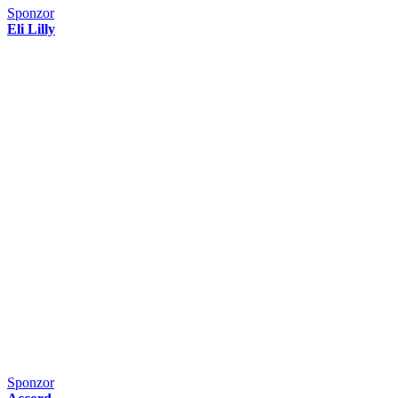
Sponzor
Eli Lilly
Sponzor