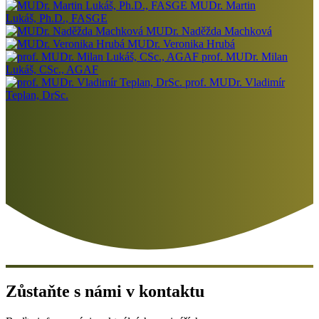
MUDr. Martin
Lukáš, Ph.D., FASGE
MUDr. Naděžda Machková
MUDr. Veronika Hrubá
prof. MUDr. Milan
Lukáš, CSc., AGAF
prof. MUDr. Vladimír
Teplan, DrSc.
Zůstaňte s námi v kontaktu