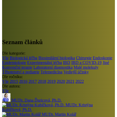
Seznam článků
Dle kategorie:
Vše
Biologická léčba
Biosimilární biologika
Chirurgie
Endoskopie
Epidemiologie
Experimentální léčba
IBD
IBD a COVID-19
Jiné
Konvenční terapie
Laboratorní diagnostika
Malé molekuly
Těhotenství a pediatrie
Telemedicína
Vedlejší účinky
Dle ročníku:
Vše
2015
2016
2017
2018
2019
2020
2021
2022
Dle autora:
Vše
MUDr. Dana Ďuricová, Ph.D.
MUDr. Kristýna
Kubíčková, Ph.D.
MUDr. Martin Kolář