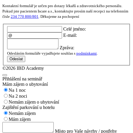
Kontaktní formulář je určen pro dotazy lékařů a zdravotnického personálu.
Pokud jste pacientem Iscare a.s., kontaktujte prosím naší recepci na telefonním
čísle
234 770 800/801
. Děkujeme za pochopení
Celé jméno:
E-mail:
Zpráva:
Odesláním formuláře vyjadřujete souhlas s
podmínkami
.
Odeslat
©2026 IBD Academy
Přihlášení na seminář
Mám zájem o ubytování
Na 1 noc
Na 2 noci
Nemám zájem o ubytování
Zajištění parkování u hotelu
Nemám zájem
Mám zájem
Místo pro Vaše návrhy / postřehy