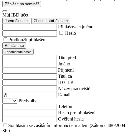
Přihlásit na seminář
Můj IBD účet
Jsem členem
Chci se stát členem
Přihlašovací jméno
Heslo
Prodloužit přihlášení
Přihlásit se
Zapomenuté heslo
Titul před
Jméno
Příjmení
Titul za
ID ČLK
Název pracoviště
E-mail
Předvolba
Telefon
Heslo pro přihlášení
Ověření hesla
Souhlasím se zasíláním informací e-mailem (Zákon č.480/2004
Sb.)