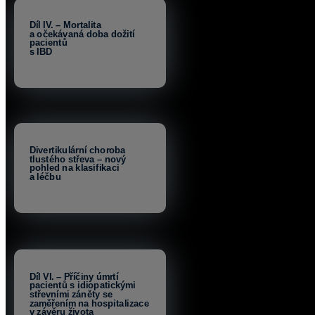
Díl IV. – Mortalita
a očekávaná doba dožití
pacientů
s IBD
Divertikulární choroba
tlustého střeva – nový
pohled na klasifikaci
a léčbu
Díl VI. – Příčiny úmrtí
pacientů s idiopatickými
střevními záněty se
zaměřením na hospitalizace
v závěru života