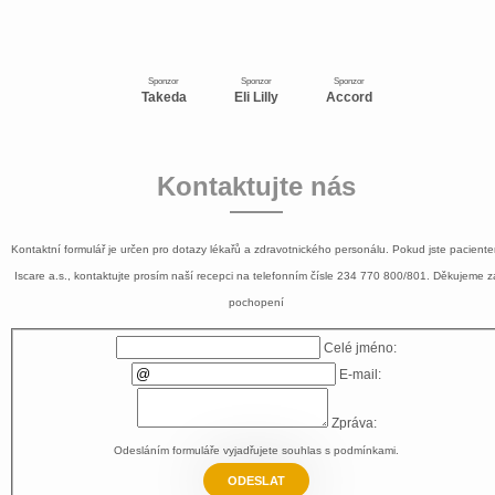
Sponzor
Sponzor
Sponzor
Takeda
Eli Lilly
Accord
Kontaktujte nás
Kontaktní formulář je určen pro dotazy lékařů a zdravotnického personálu. Pokud jste pacient
Iscare a.s., kontaktujte prosím naší recepci na telefonním čísle
234 770 800/801
. Děkujeme z
pochopení
Celé jméno:
E-mail:
Zpráva:
Odesláním formuláře vyjadřujete souhlas s
podmínkami
.
ODESLAT