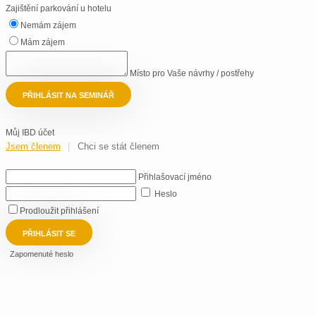
Zajištění parkování u hotelu
Nemám zájem
Mám zájem
Místo pro Vaše návrhy / postřehy
PŘIHLÁSIT NA SEMINÁŘ
Můj IBD účet
Jsem členem
Chci se stát členem
Přihlašovací jméno
Heslo
Prodloužit přihlášení
PŘIHLÁSIT SE
Zapomenuté heslo
Titul před
Přihlašovací jméno
Jméno
Vyplňte svůj přihlašovací e-mail a klikněte na "Nastavit nové heslo".
Příjmení
NASTAVIT NOVÉ HESLO