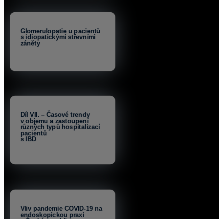
Glomerulopatie u pacientů
s idiopatickými střevními
záněty
Díl VII. – Časové trendy
v objemu a zastoupení
různých typů hospitalizací
pacientů
s IBD
Vliv pandemie COVID-19 na
endoskopickou praxi