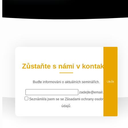
Zůstaňte s námi v kontaktu
Uložit
Buďte informováni o aktuálních seminářích.
zadejte@email.cz
Seznámil/a jsem se se
Zásadami ochrany osobních
údajů
.