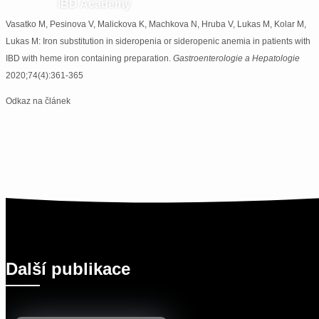
IBD Academy
Vasatko M, Pesinova V, Malickova K, Machkova N, Hruba V, Lukas M, Kolar M,
Lukas M: Iron substitution in sideropenia or sideropenic anemia in patients with
IBD with heme iron containing preparation.
Gastroenterologie a Hepatologie
2020;74(4):361-365
Odkaz na článek
Další publikace