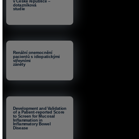
v České republice –
dotazníková
studie
Renální onemocnění
pacientů s idiopatickými
střevními
záněty
Development and Validation
of a Patient-reported Score
to Screen for Mucosal
Inflammation in
Inflammatory Bowel
Disease