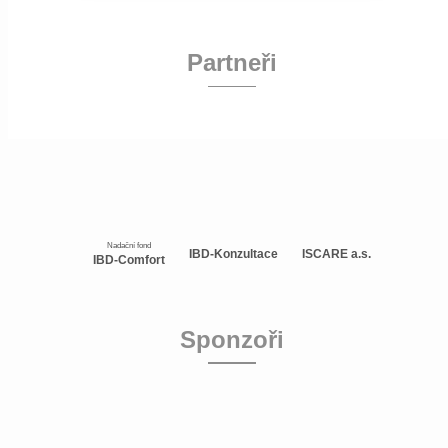
Partneři
Nadační fond
IBD-Konzultace
ISCARE a.s.
IBD-Comfort
Sponzoři