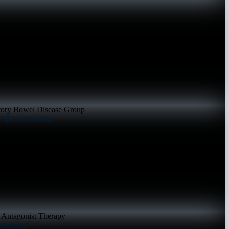
ory Bowel Disease
ntagonist