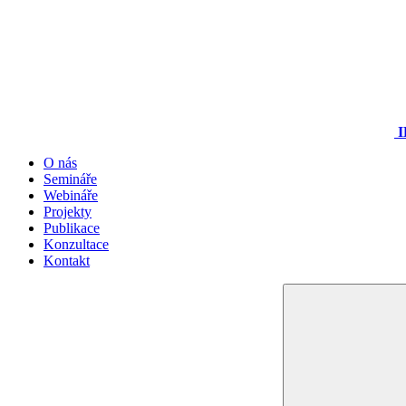
I
O nás
Semináře
Webináře
Projekty
Publikace
Konzultace
Kontakt