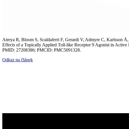
Atreya R, Bloom S, Scaldaferri F, Gerardi V, Admyre C, Karlsson Å
Effects of a Topically Applied Toll-like Receptor 9 Agonist in Acti
PMID: 27208386; PMCID: PMC5091328.
Odkaz na článek