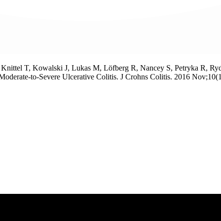
, Knittel T, Kowalski J, Lukas M, Löfberg R, Nancey S, Petryka R, R
ve Moderate-to-Severe Ulcerative Colitis. J Crohns Colitis. 2016 Nov;1