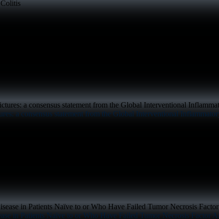
ctures: a consensus statement from the Global Interventional Inflammat
ase in Patients Naïve to or Who Have Failed Tumor Necrosis Factor A