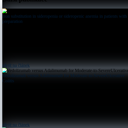
Iron substitution in sideropenia or sideropenic anemia in patients wi
preparation
přejít na článek
Vedolizumab versus Adalimumab for Moderate-to-SevereUlcerative
Colitis
přejít na článek