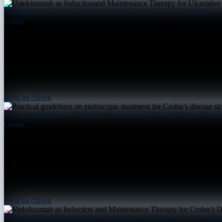
Ustekinumab as Inductionand Maintenance Therapy for Ulcerative
Colitis
přejít na článek
Practical guidelines on endoscopic treatment for Crohn’s disease stri
Group
přejít na článek
Vedolizumab as Induction and Maintenance Therapy for Crohn’s Dise