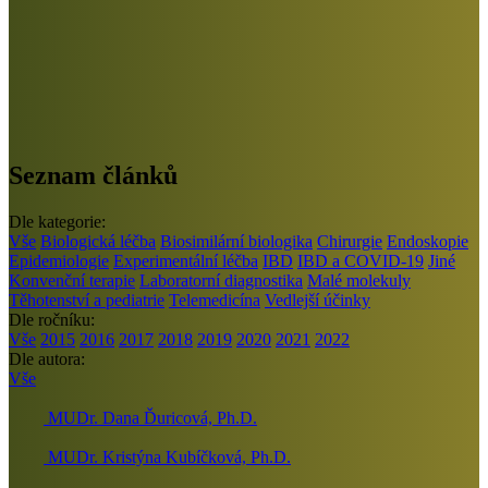
Seznam článků
Dle kategorie:
Vše
Biologická léčba
Biosimilární biologika
Chirurgie
Endoskopie
Epidemiologie
Experimentální léčba
IBD
IBD a COVID-19
Jiné
Konvenční terapie
Laboratorní diagnostika
Malé molekuly
Těhotenství a pediatrie
Telemedicína
Vedlejší účinky
Dle ročníku:
Vše
2015
2016
2017
2018
2019
2020
2021
2022
Dle autora:
Vše
MUDr. Dana Ďuricová, Ph.D.
MUDr. Kristýna Kubíčková, Ph.D.