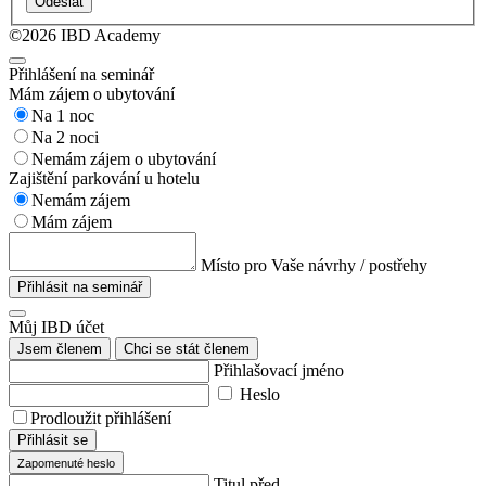
Odeslat
©2026 IBD Academy
Přihlášení na seminář
Mám zájem o ubytování
Na 1 noc
Na 2 noci
Nemám zájem o ubytování
Zajištění parkování u hotelu
Nemám zájem
Mám zájem
Místo pro Vaše návrhy / postřehy
Přihlásit na seminář
Můj IBD účet
Jsem členem
Chci se stát členem
Přihlašovací jméno
Heslo
Prodloužit přihlášení
Přihlásit se
Zapomenuté heslo
Titul před