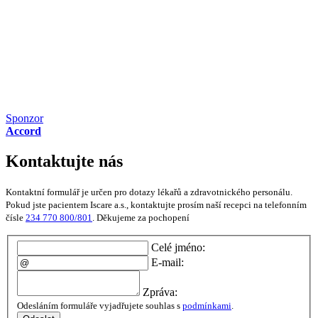
Sponzor
Accord
Kontaktujte nás
Kontaktní formulář je určen pro dotazy lékařů a zdravotnického personálu.
Pokud jste pacientem Iscare a.s., kontaktujte prosím naší recepci na telefonním
čísle
234 770 800/801
. Děkujeme za pochopení
Celé jméno:
E-mail:
Zpráva:
Odesláním formuláře vyjadřujete souhlas s
podmínkami
.