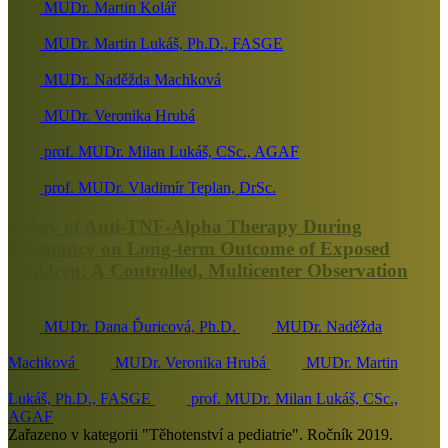
MUDr. Martin Kolář
MUDr. Martin Lukáš, Ph.D., FASGE
MUDr. Naděžda Machková
MUDr. Veronika Hrubá
prof. MUDr. Milan Lukáš, CSc., AGAF
prof. MUDr. Vladimír Teplan, DrSc.
Safety of Anti-TNF-Alpha Therapy During
Pregnancy on Long-term Outcome of Exposed
Children: A Controlled, Multicenter Observation
MUDr. Dana Ďuricová, Ph.D.
MUDr. Naděžda
Machková
MUDr. Veronika Hrubá
MUDr. Martin
Lukáš, Ph.D., FASGE
prof. MUDr. Milan Lukáš, CSc.,
AGAF
Zařazeno v kategorii "Těhotenství a pediatrie". Ročník 2019.