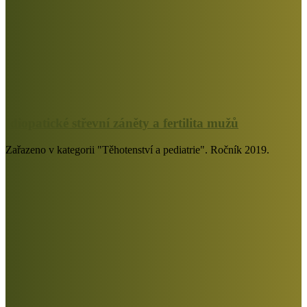
Idiopatické střevní záněty a fertilita mužů
Zařazeno v kategorii "Těhotenství a pediatrie". Ročník 2019.