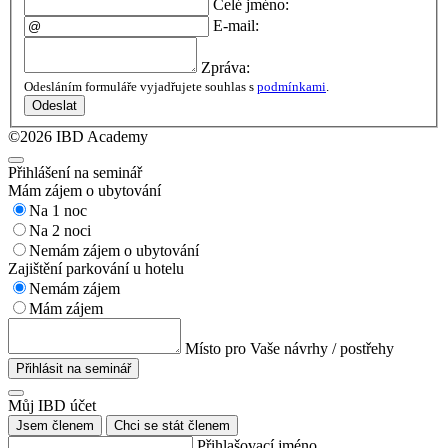
Celé jméno:
E-mail:
Zpráva:
Odesláním formuláře vyjadřujete souhlas s
podmínkami
.
Odeslat
©2026 IBD Academy
Přihlášení na seminář
Mám zájem o ubytování
Na 1 noc
Na 2 noci
Nemám zájem o ubytování
Zajištění parkování u hotelu
Nemám zájem
Mám zájem
Místo pro Vaše návrhy / postřehy
Přihlásit na seminář
Můj IBD účet
Jsem členem
Chci se stát členem
Přihlašovací jméno