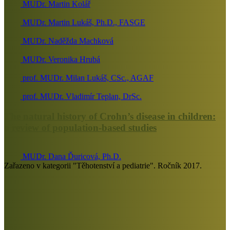
MUDr. Martin Kolář
MUDr. Martin Lukáš, Ph.D., FASGE
MUDr. Naděžda Machková
MUDr. Veronika Hrubá
prof. MUDr. Milan Lukáš, CSc., AGAF
prof. MUDr. Vladimír Teplan, DrSc.
The natural history of Crohn’s disease in children:
a review of population-based studies
MUDr. Dana Ďuricová, Ph.D.
Zařazeno v kategorii "Těhotenství a pediatrie". Ročník 2017.