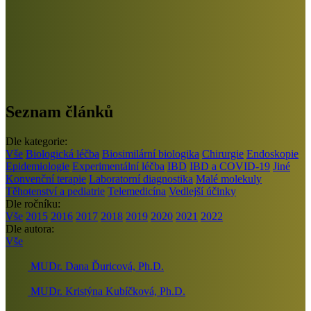
Seznam článků
Dle kategorie:
Vše
Biologická léčba
Biosimilární biologika
Chirurgie
Endoskopie
Epidemiologie
Experimentální léčba
IBD
IBD a COVID-19
Jiné
Konvenční terapie
Laboratorní diagnostika
Malé molekuly
Těhotenství a pediatrie
Telemedicína
Vedlejší účinky
Dle ročníku:
Vše
2015
2016
2017
2018
2019
2020
2021
2022
Dle autora:
Vše
MUDr. Dana Ďuricová, Ph.D.
MUDr. Kristýna Kubíčková, Ph.D.