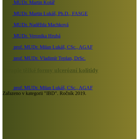
MUDr. Martin Kolář
MUDr. Martin Lukáš, Ph.D., FASGE
MUDr. Naděžda Machková
MUDr. Veronika Hrubá
prof. MUDr. Milan Lukáš, CSc., AGAF
prof. MUDr. Vladimír Teplan, DrSc.
Terapie těžké formy ulcerózní kolitidy
prof. MUDr. Milan Lukáš, CSc., AGAF
Zařazeno v kategorii "IBD". Ročník 2019.