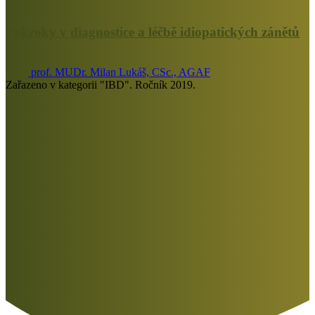
Pokroky v diagnostice a léčbě idiopatických zánětů
prof. MUDr. Milan Lukáš, CSc., AGAF
Zařazeno v kategorii "IBD". Ročník 2019.