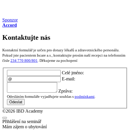
Sponzor
Accord
Kontaktujte nás
Kontaktní formulář je určen pro dotazy lékařů a zdravotnického personálu.
Pokud jste pacientem Iscare a.s., kontaktujte prosím naší recepci na telefonním
čísle
234 770 800/801
. Děkujeme za pochopení
Celé jméno:
E-mail:
Zpráva:
Odesláním formuláře vyjadřujete souhlas s
podmínkami
.
Odeslat
©2026 IBD Academy
Přihlášení na seminář
Mám zájem o ubytování