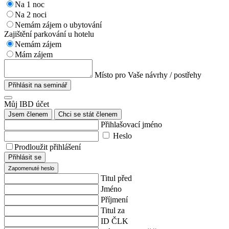
Na 1 noc
Na 2 noci
Nemám zájem o ubytování
Zajištění parkování u hotelu
Nemám zájem
Mám zájem
Místo pro Vaše návrhy / postřehy
Přihlásit na seminář
Můj IBD účet
Jsem členem
Chci se stát členem
Přihlašovací jméno
Heslo
Prodloužit přihlášení
Přihlásit se
Zapomenuté heslo
Titul před
Jméno
Příjmení
Titul za
ID ČLK