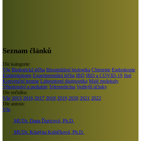
Seznam článků
Dle kategorie:
Vše
Biologická léčba
Biosimilární biologika
Chirurgie
Endoskopie
Epidemiologie
Experimentální léčba
IBD
IBD a COVID-19
Jiné
Konvenční terapie
Laboratorní diagnostika
Malé molekuly
Těhotenství a pediatrie
Telemedicína
Vedlejší účinky
Dle ročníku:
Vše
2015
2016
2017
2018
2019
2020
2021
2022
Dle autora:
Vše
MUDr. Dana Ďuricová, Ph.D.
MUDr. Kristýna Kubíčková, Ph.D.