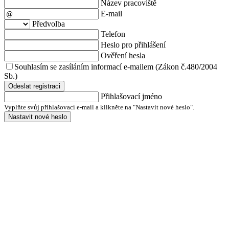
Název pracoviště
E-mail
Předvolba
Telefon
Heslo pro přihlášení
Ověření hesla
Souhlasím se zasíláním informací e-mailem (Zákon č.480/2004
Sb.)
Odeslat registraci
Přihlašovací jméno
Vyplňte svůj přihlašovací e-mail a klikněte na "Nastavit nové heslo".
Nastavit nové heslo