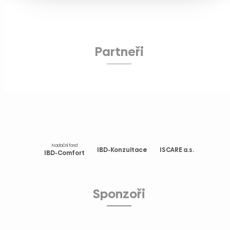
Partneři
Nadační fond
IBD-Konzultace
ISCARE a.s.
IBD-Comfort
Sponzoři