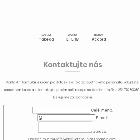
Sponzor
Sponzor
Sponzor
Takeda
Eli Lilly
Accord
Kontaktujte nás
Kontaktní formulář je určen pro dotazy lékařů a zdravotnického personálu. Pokud jste
pacientem Iscare a.s., kontaktujte prosím naší recepci na telefonním čísle
234 770 800/80
Děkujeme za pochopení
Celé jméno:
E-mail:
Zpráva:
Odesláním formuláře vyjadřujete souhlas s
podmínkami
.