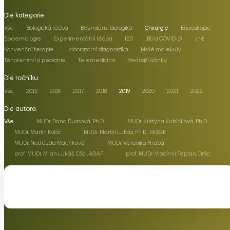
Dle kategorie:
Vše
Biologická léčba
Biosimilární biologika
Chirurgie
Endoskopie
Epidemiologie
Experimentální léčba
IBD
IBD a COVID-19
Jiné
Konvenční terapie
Laboratorní diagnostika
Malé molekuly
Těhotenství a pediatrie
Telemedicína
Vedlejší účinky
Dle ročníku:
Vše
2015
2016
2017
2018
2019
2020
2021
2022
Dle autora:
Vše
MUDr. Dana Ďuricová, Ph.D.
MUDr. Kristýna Kubíčková, Ph.D.
MUDr. Martin Kolář
MUDr. Martin Lukáš, Ph.D., FASGE
MUDr. Naděžda Machková
MUDr. Veronika Hrubá
prof. MUDr. Milan Lukáš, CSc., AGAF
prof. MUDr. Vladimír Teplan, DrSc.