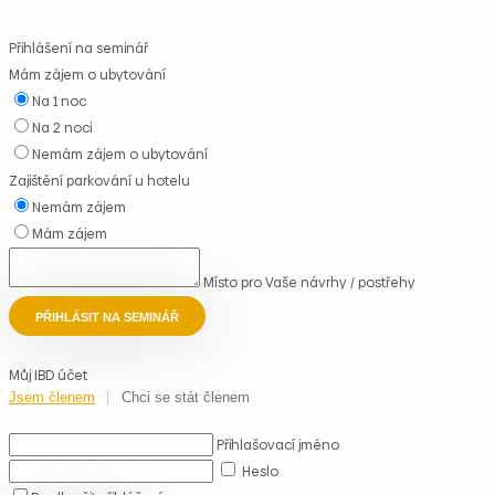
Přihlášení na seminář
Mám zájem o ubytování
Na 1 noc
Na 2 noci
Nemám zájem o ubytování
Zajištění parkování u hotelu
Nemám zájem
Mám zájem
Místo pro Vaše návrhy / postřehy
PŘIHLÁSIT NA SEMINÁŘ
Můj IBD účet
Jsem členem
Chci se stát členem
Přihlašovací jméno
Heslo