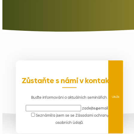
Zůstaňte s námi v kontaktu
Buďte informováni o aktuálních seminářích.
Uložit
zadejte@email.cz
Seznámil/a jsem se se
Zásadami ochrany
osobních údajů
.