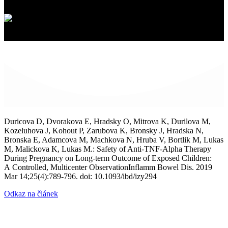
Duricova D, Dvorakova E, Hradsky O, Mitrova K, Durilova M,
Kozeluhova J, Kohout P, Zarubova K, Bronsky J, Hradska N,
Bronska E, Adamcova M, Machkova N, Hruba V, Bortlik M, Lukas
M, Malickova K, Lukas M.: Safety of Anti-TNF-Alpha Therapy
During Pregnancy on Long-term Outcome of Exposed Children:
A Controlled, Multicenter ObservationInflamm Bowel Dis. 2019
Mar 14;25(4):789-796. doi: 10.1093/ibd/izy294
Odkaz na článek