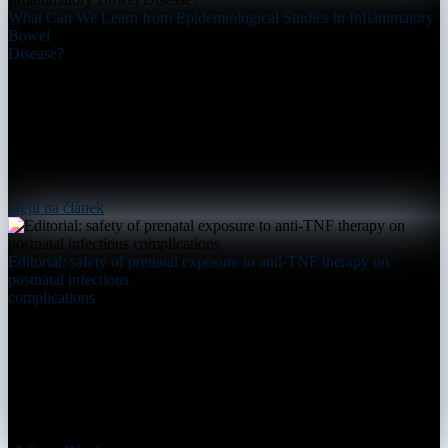
What Can We Learn from Epidemiological Studies in Inflammatory
Bowel
Disease?
přejít na článek
Editorial: safety of prenatal exposure to anti-TNF therapy on
postnatal infectious
complications