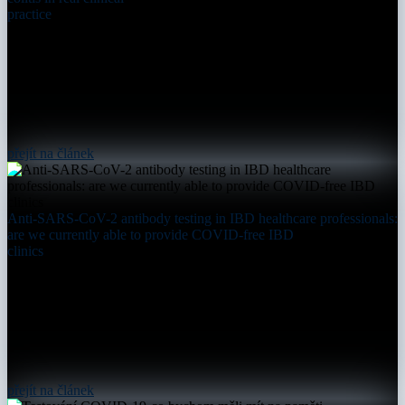
practice
přejít na článek
Anti-SARS-CoV-2 antibody testing in IBD healthcare professionals:
are we currently able to provide COVID-free IBD
clinics
přejít na článek