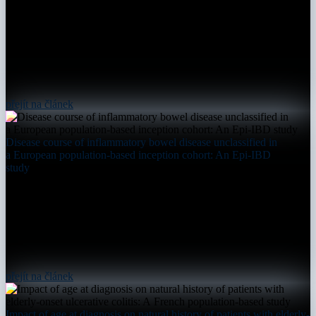
přejít na článek
Disease course of inflammatory bowel disease unclassified in
a European population-based inception cohort: An Epi-IBD
study
přejít na článek
Impact of age at diagnosis on natural history of patients with elderly-