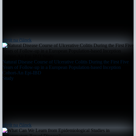
přejít na článek
Natural Disease Course of Ulcerative Colitis During the First Five
Years of Follow-up in a European Population-based Inception
Cohort-An Epi-IBD
Study
přejít na článek