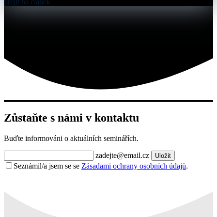
přejít na článek
Zůstaňte s námi v kontaktu
Buďte informováni o aktuálních seminářích.
zadejte@email.cz
Uložit
Seznámil/a jsem se se
Zásadami ochrany osobních údajů
.