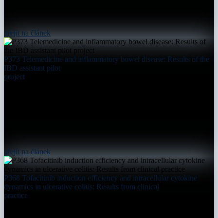
přejít na článek
P373 Telemedicine and inflammatory bowel disease: Results of the
IBD assistant pilot
project
přejít na článek
P368 Tofacitinib induction efficiency and intracellular cytokine
dynamics in ulcerative colitis: Results from clinical
practice