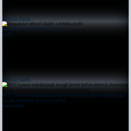
přejít na článek
Idiopatické střevní záněty a fertilita
mužů
přejít na článek
P177 Lower vedolizumab trough levels before interval shortening
are not predictive of success of the
intervention