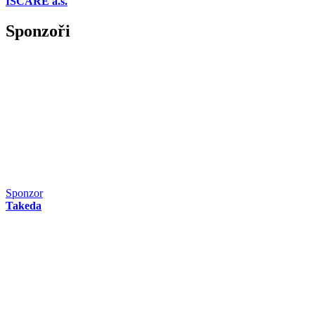
ISCARE a.s.
Sponzoři
Sponzor
Takeda