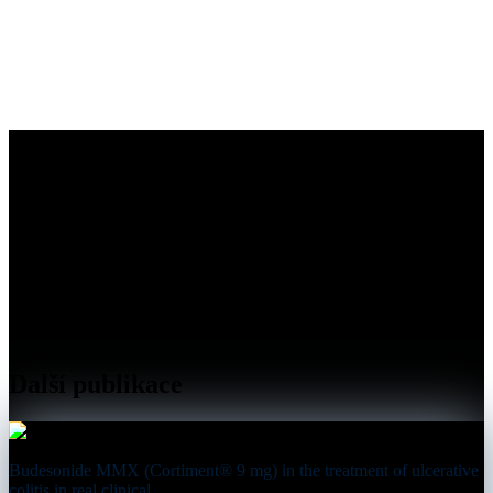
Další publikace
Budesonide MMX (Cortiment® 9 mg) in the treatment of ulcerative
colitis in real clinical