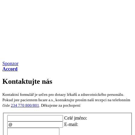
Sponzor
Accord
Kontaktujte nás
Kontaktní formulář je určen pro dotazy lékařů a zdravotnického personálu.
Pokud jste pacientem Iscare a.s., kontaktujte prosím naší recepci na telefonním
čísle
234 770 800/801
. Děkujeme za pochopení
Celé jméno:
E-mail: