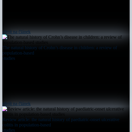
přejít na článek
The natural history of Crohn’s disease in children: a review of
population-based
studies
přejít na článek
Review article: the natural history of paediatric-onset ulcerative
colitis in population-based
studies