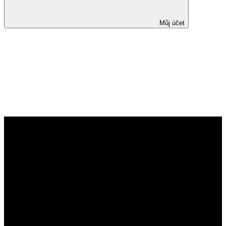
Můj účet
Safety of Anti-TNF-Alpha
Therapy During Pregnancy on
Long-term Outcome of
Exposed Children:
A Controlled, Multicenter
Observation