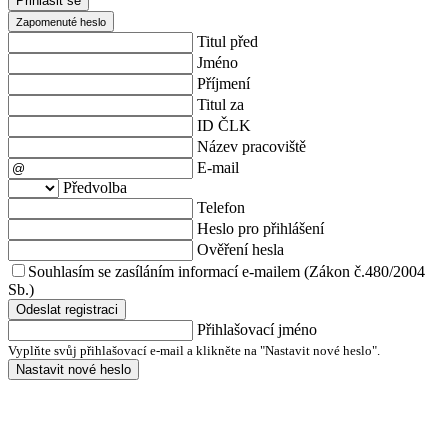
Přihlásit se
Zapomenuté heslo
Titul před
Jméno
Příjmení
Titul za
ID ČLK
Název pracoviště
E-mail
Předvolba
Telefon
Heslo pro přihlášení
Ověření hesla
Souhlasím se zasíláním informací e-mailem (Zákon č.480/2004
Sb.)
Odeslat registraci
Přihlašovací jméno
Vyplňte svůj přihlašovací e-mail a klikněte na "Nastavit nové heslo".
Nastavit nové heslo