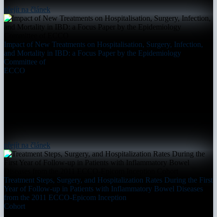
přejít na článek
Impact of New Treatments on Hospitalisation, Surgery, Infection,
and Mortality in IBD: a Focus Paper by the Epidemiology
Committee of
ECCO
přejít na článek
Treatment Steps, Surgery, and Hospitalization Rates During the First
Year of Follow-up in Patients with Inflammatory Bowel Diseases
from the 2011 ECCO-Epicom Inception
Cohort