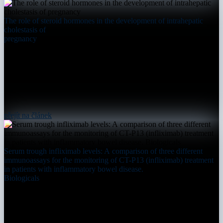
The role of steroid hormones in the development of intrahepatic
cholestasis of
pregnancy
přejít na článek
Serum trough infliximab levels: A comparison of three different
immunoassays for the monitoring of CT-P13 (infliximab) treatment
in patients with inflammatory bowel disease.
Biologicals