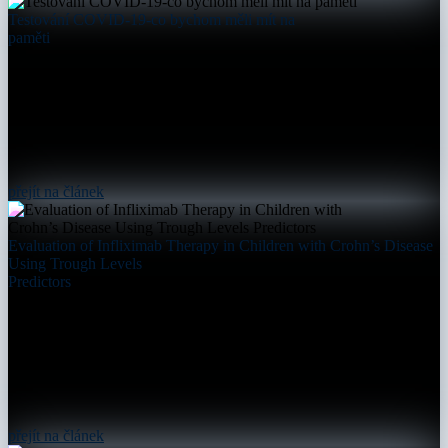
Testování COVID-19-co bychom měli mít na
paměti
přejít na článek
Evaluation of Infliximab Therapy in Children with Crohn’s Disease
Using Trough Levels
Predictors
přejít na článek