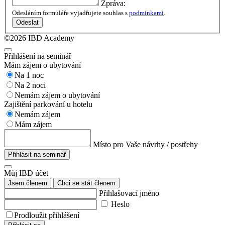
Zpráva:
Odesláním formuláře vyjadřujete souhlas s
podmínkami
.
Odeslat
©2026 IBD Academy
Přihlášení na seminář
Mám zájem o ubytování
Na 1 noc
Na 2 noci
Nemám zájem o ubytování
Zajištění parkování u hotelu
Nemám zájem
Mám zájem
Místo pro Vaše návrhy / postřehy
Přihlásit na seminář
Můj IBD účet
Jsem členem
Chci se stát členem
Přihlašovací jméno
Heslo
Prodloužit přihlášení