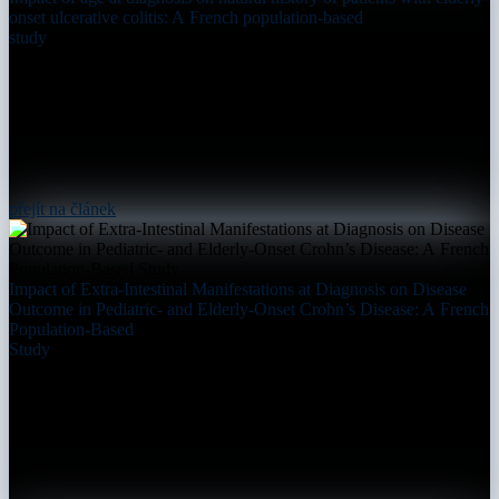
onset ulcerative colitis: A French population-based
study
přejít na článek
Impact of Extra-Intestinal Manifestations at Diagnosis on Disease
Outcome in Pediatric- and Elderly-Onset Crohn’s Disease: A French
Population-Based
Study