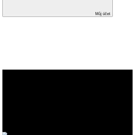
Můj účet
Disease course of inflammatory
bowel disease unclassified in
a European population-based
inception cohort: An Epi-IBD
study