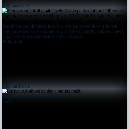
přejít na článek
Serum trough infliximab levels: A comparison of three different
immunoassays for the monitoring of CT-P13 (infliximab) treatment
in patients with inflammatory bowel disease.
Biologicals
přejít na článek
Idiopatické střevní záněty a fertilita
mužů