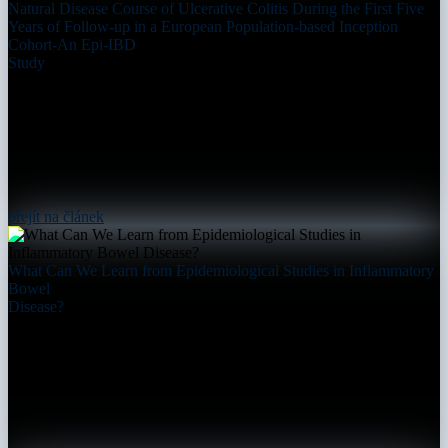
Natural Disease Course of Ulcerative Colitis During the First Five
Years of Follow-up in a European Population-based Inception
Cohort-An Epi-IBD
Study
přejít na článek
What Can We Learn from Epidemiological Studies in Inflammatory
Bowel
Disease?