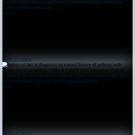
Review article: the natural history of paediatric-onset ulcerative
colitis in population-based
studies
přejít na článek
Impact of age at diagnosis on natural history of patients with elderly-
onset ulcerative colitis: A French population-based
study
přejít na článek