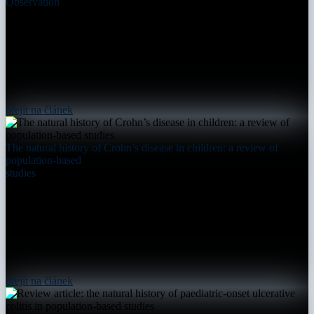
Observation
přejít na článek
The natural history of Crohn’s disease in children: a review of
population-based
studies
přejít na článek