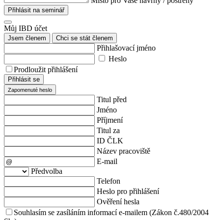
Místo pro Vaše návrhy / postřehy
Přihlásit na seminář
Můj IBD účet
Jsem členem
Chci se stát členem
Přihlašovací jméno
Heslo
Prodloužit přihlášení
Přihlásit se
Zapomenuté heslo
Titul před
Jméno
Příjmení
Titul za
ID ČLK
Název pracoviště
E-mail
Předvolba
Telefon
Heslo pro přihlášení
Ověření hesla
Souhlasím se zasíláním informací e-mailem (Zákon č.480/2004