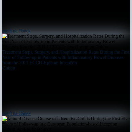
přejít na článek
Treatment Steps, Surgery, and Hospitalization Rates During the First
Year of Follow-up in Patients with Inflammatory Bowel Diseases
from the 2011 ECCO-Epicom Inception
Cohort
přejít na článek