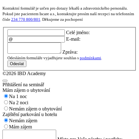
Kontaktní formulář je určen pro dotazy lékařů a zdravotnického personálu.
Pokud jste pacientem Iscare a.s., kontaktujte prosím naší recepci na telefonním
čísle
234 770 800/801
. Děkujeme za pochopení
Celé jméno:
E-mail:
Zpráva:
Odesláním formuláře vyjadřujete souhlas s
podmínkami
.
Odeslat
©2026 IBD Academy
Přihlášení na seminář
Mám zájem o ubytování
Na 1 noc
Na 2 noci
Nemám zájem o ubytování
Zajištění parkování u hotelu
Nemám zájem
Mám zájem