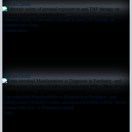
přejít na článek
Editorial: safety of prenatal exposure to anti-TNF therapy on
postnatal infectious
complications
přejít na článek
Extra-intestinal Manifestations at Diagnosis in Paediatric- and
Elderly-onset Ulcerative Colitis are Associated With a More Severe
Disease Outcome: A Population-based
Study