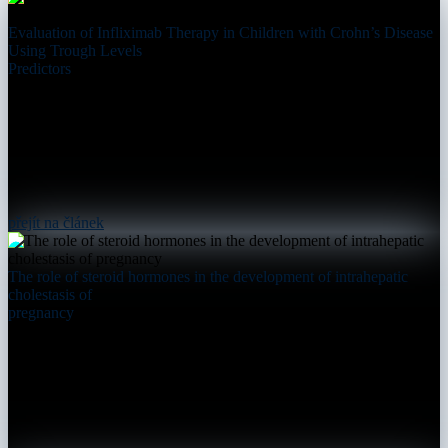
Evaluation of Infliximab Therapy in Children with Crohn’s Disease
Using Trough Levels
Predictors
přejít na článek
The role of steroid hormones in the development of intrahepatic
cholestasis of
pregnancy