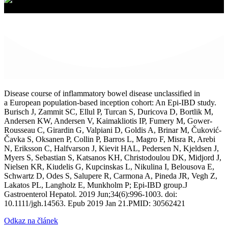
Disease course of inflammatory bowel disease unclassified in
a European population-based inception cohort: An Epi-IBD study.
Burisch J, Zammit SC, Ellul P, Turcan S, Duricova D, Bortlik M,
Andersen KW, Andersen V, Kaimakliotis IP, Fumery M, Gower-
Rousseau C, Girardin G, Valpiani D, Goldis A, Brinar M, Čuković-
Čavka S, Oksanen P, Collin P, Barros L, Magro F, Misra R, Arebi
N, Eriksson C, Halfvarson J, Kievit HAL, Pedersen N, Kjeldsen J,
Myers S, Sebastian S, Katsanos KH, Christodoulou DK, Midjord J,
Nielsen KR, Kiudelis G, Kupcinskas L, Nikulina I, Belousova E,
Schwartz D, Odes S, Salupere R, Carmona A, Pineda JR, Vegh Z,
Lakatos PL, Langholz E, Munkholm P; Epi-IBD group.J
Gastroenterol Hepatol. 2019 Jun;34(6):996-1003. doi:
10.1111/jgh.14563. Epub 2019 Jan 21.PMID: 30562421
Odkaz na článek