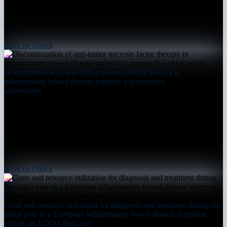
přejít na článek
Discontinuation of anti-tumor necrosis factor therapy in
inflammatory bowel disease patients: a prospective
observation
přejít na článek
Costs and resource utilization for diagnosis and treatment during the
initial year in a European inflammatory bowel disease inception
cohort: an ECCO-EpiCom