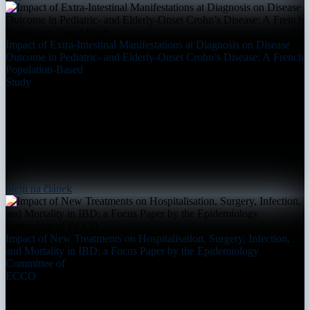
Impact of Extra-Intestinal Manifestations at Diagnosis on Disease
Outcome in Pediatric- and Elderly-Onset Crohn’s Disease: A French
Population-Based
Study
přejít na článek
Impact of New Treatments on Hospitalisation, Surgery, Infection,
and Mortality in IBD: a Focus Paper by the Epidemiology
Committee of
ECCO