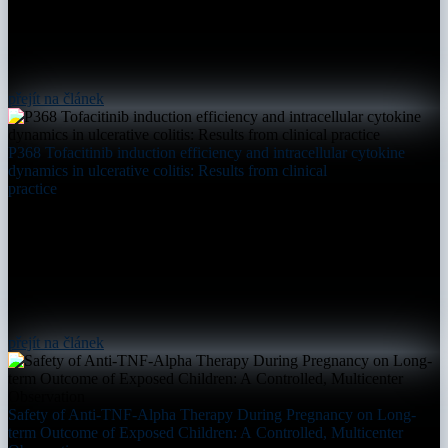
přejít na článek
P368 Tofacitinib induction efficiency and intracellular cytokine
dynamics in ulcerative colitis: Results from clinical
practice
přejít na článek
Safety of Anti-TNF-Alpha Therapy During Pregnancy on Long-
term Outcome of Exposed Children: A Controlled, Multicenter