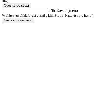
Sb.)
Odeslat registraci
Přihlašovací jméno
Vyplňte svůj přihlašovací e-mail a klikněte na "Nastavit nové heslo".
Nastavit nové heslo