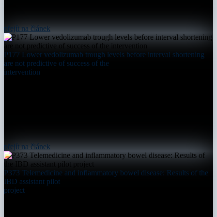
přejít na článek
P177 Lower vedolizumab trough levels before interval shortening
are not predictive of success of the
intervention
přejít na článek
P373 Telemedicine and inflammatory bowel disease: Results of the
IBD assistant pilot
project