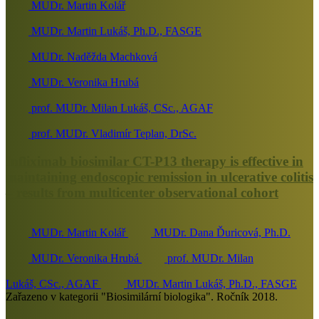
MUDr. Martin Kolář
MUDr. Martin Lukáš, Ph.D., FASGE
MUDr. Naděžda Machková
MUDr. Veronika Hrubá
prof. MUDr. Milan Lukáš, CSc., AGAF
prof. MUDr. Vladimír Teplan, DrSc.
Infliximab biosimilar CT-P13 therapy is effective in
maintaining endoscopic remission in ulcerative colitis
– results from multicenter observational cohort
MUDr. Martin Kolář
MUDr. Dana Ďuricová, Ph.D.
MUDr. Veronika Hrubá
prof. MUDr. Milan
Lukáš, CSc., AGAF
MUDr. Martin Lukáš, Ph.D., FASGE
Zařazeno v kategorii "Biosimilární biologika". Ročník 2018.