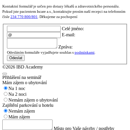
Kontaktní formulář je určen pro dotazy lékařů a zdravotnického personálu.
Pokud jste pacientem Iscare a.s., kontaktujte prosím naší recepci na telefonním
čísle
234 770 800/801
. Děkujeme za pochopení
Celé jméno:
E-mail:
Zpráva:
Odesláním formuláře vyjadřujete souhlas s
podmínkami
.
Odeslat
©2026 IBD Academy
Přihlášení na seminář
Mám zájem o ubytování
Na 1 noc
Na 2 noci
Nemám zájem o ubytování
Zajištění parkování u hotelu
Nemám zájem
Mám zájem
Místo pro Vaše návrhy / postřehy