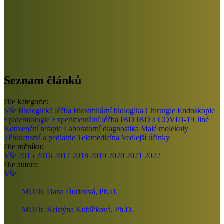
Seznam článků
Dle kategorie:
Vše
Biologická léčba
Biosimilární biologika
Chirurgie
Endoskopie
Epidemiologie
Experimentální léčba
IBD
IBD a COVID-19
Jiné
Konvenční terapie
Laboratorní diagnostika
Malé molekuly
Těhotenství a pediatrie
Telemedicína
Vedlejší účinky
Dle ročníku:
Vše
2015
2016
2017
2018
2019
2020
2021
2022
Dle autora:
Vše
MUDr. Dana Ďuricová, Ph.D.
MUDr. Kristýna Kubíčková, Ph.D.