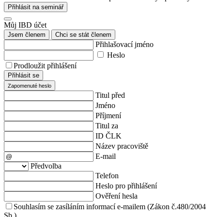
Přihlásit na seminář
Můj IBD účet
Jsem členem
Chci se stát členem
Přihlašovací jméno
Heslo
Prodloužit přihlášení
Přihlásit se
Zapomenuté heslo
Titul před
Jméno
Příjmení
Titul za
ID ČLK
Název pracoviště
E-mail
Předvolba
Telefon
Heslo pro přihlášení
Ověření hesla
Souhlasím se zasíláním informací e-mailem (Zákon č.480/2004
Sb.)