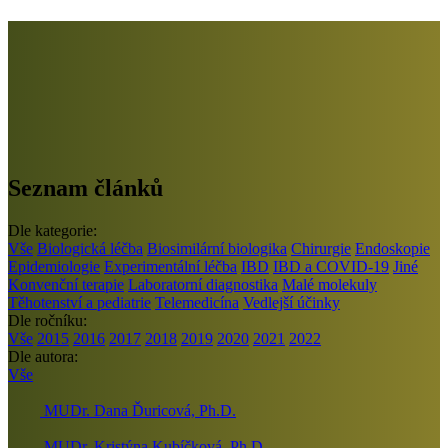
Seznam článků
Dle kategorie:
Vše
Biologická léčba
Biosimilární biologika
Chirurgie
Endoskopie
Epidemiologie
Experimentální léčba
IBD
IBD a COVID-19
Jiné
Konvenční terapie
Laboratorní diagnostika
Malé molekuly
Těhotenství a pediatrie
Telemedicína
Vedlejší účinky
Dle ročníku:
Vše
2015
2016
2017
2018
2019
2020
2021
2022
Dle autora:
Vše
MUDr. Dana Ďuricová, Ph.D.
MUDr. Kristýna Kubíčková, Ph.D.