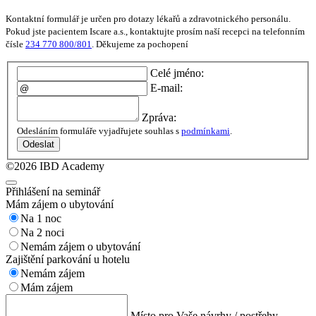
Kontaktní formulář je určen pro dotazy lékařů a zdravotnického personálu.
Pokud jste pacientem Iscare a.s., kontaktujte prosím naší recepci na telefonním
čísle
234 770 800/801
. Děkujeme za pochopení
Celé jméno:
E-mail:
Zpráva:
Odesláním formuláře vyjadřujete souhlas s
podmínkami
.
Odeslat
©2026 IBD Academy
Přihlášení na seminář
Mám zájem o ubytování
Na 1 noc
Na 2 noci
Nemám zájem o ubytování
Zajištění parkování u hotelu
Nemám zájem
Mám zájem
Místo pro Vaše návrhy / postřehy