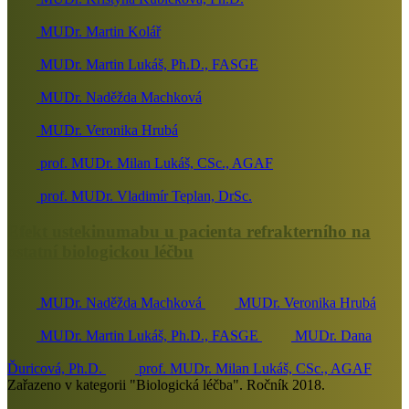
MUDr. Martin Kolář
MUDr. Martin Lukáš, Ph.D., FASGE
MUDr. Naděžda Machková
MUDr. Veronika Hrubá
prof. MUDr. Milan Lukáš, CSc., AGAF
prof. MUDr. Vladimír Teplan, DrSc.
Efekt ustekinumabu u pacienta refrakterního na
ostatní biologickou léčbu
MUDr. Naděžda Machková
MUDr. Veronika Hrubá
MUDr. Martin Lukáš, Ph.D., FASGE
MUDr. Dana
Ďuricová, Ph.D.
prof. MUDr. Milan Lukáš, CSc., AGAF
Zařazeno v kategorii "Biologická léčba". Ročník 2018.