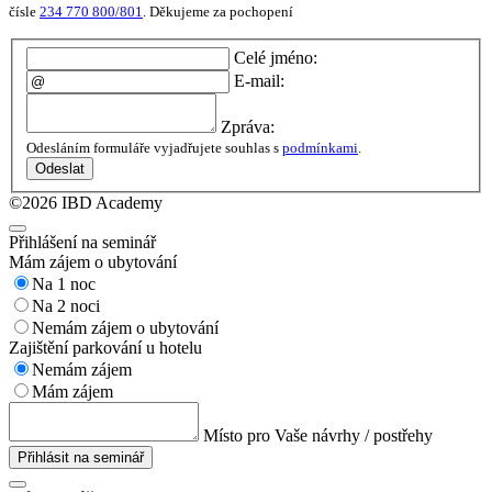
čísle
234 770 800/801
. Děkujeme za pochopení
Celé jméno:
E-mail:
Zpráva:
Odesláním formuláře vyjadřujete souhlas s
podmínkami
.
Odeslat
©2026 IBD Academy
Přihlášení na seminář
Mám zájem o ubytování
Na 1 noc
Na 2 noci
Nemám zájem o ubytování
Zajištění parkování u hotelu
Nemám zájem
Mám zájem
Místo pro Vaše návrhy / postřehy
Přihlásit na seminář