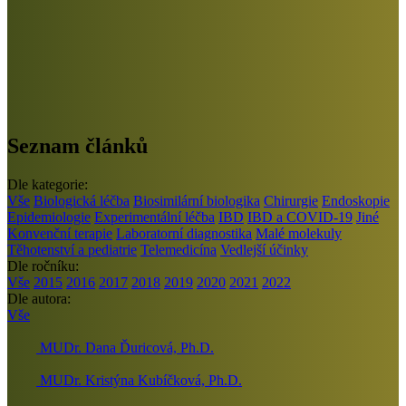
Seznam článků
Dle kategorie:
Vše
Biologická léčba
Biosimilární biologika
Chirurgie
Endoskopie
Epidemiologie
Experimentální léčba
IBD
IBD a COVID-19
Jiné
Konvenční terapie
Laboratorní diagnostika
Malé molekuly
Těhotenství a pediatrie
Telemedicína
Vedlejší účinky
Dle ročníku:
Vše
2015
2016
2017
2018
2019
2020
2021
2022
Dle autora:
Vše
MUDr. Dana Ďuricová, Ph.D.
MUDr. Kristýna Kubíčková, Ph.D.