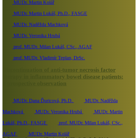
MUDr. Martin Kolář
MUDr. Martin Lukáš, Ph.D., FASGE
MUDr. Naděžda Machková
MUDr. Veronika Hrubá
prof. MUDr. Milan Lukáš, CSc., AGAF
prof. MUDr. Vladimír Teplan, DrSc.
Discontinuation of anti-tumor necrosis factor
therapy in inflammatory bowel disease patients:
a prospective observation
MUDr. Dana Ďuricová, Ph.D.
MUDr. Naděžda
Machková
MUDr. Veronika Hrubá
MUDr. Martin
Lukáš, Ph.D., FASGE
prof. MUDr. Milan Lukáš, CSc.,
AGAF
MUDr. Martin Kolář