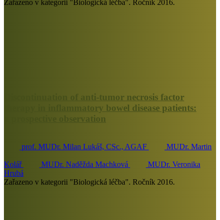
Zařazeno v kategorii "Biologická léčba". Ročník 2016.
Discontinuation of anti-tumor necrosis factor
therapy in inflammatory bowel disease patients:
a prospective observation
prof. MUDr. Milan Lukáš, CSc., AGAF
MUDr. Martin
Kolář
MUDr. Naděžda Machková
MUDr. Veronika
Hrubá
Zařazeno v kategorii "Biologická léčba". Ročník 2016.