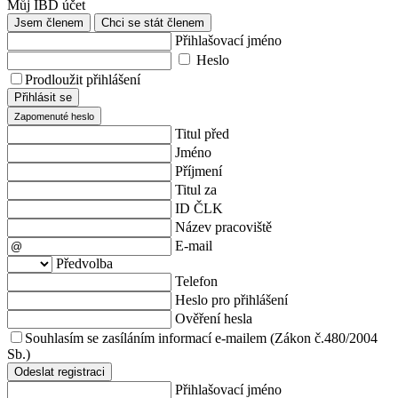
Můj IBD účet
Jsem členem
Chci se stát členem
Přihlašovací jméno
Heslo
Prodloužit přihlášení
Přihlásit se
Zapomenuté heslo
Titul před
Jméno
Příjmení
Titul za
ID ČLK
Název pracoviště
E-mail
Předvolba
Telefon
Heslo pro přihlášení
Ověření hesla
Souhlasím se zasíláním informací e-mailem (Zákon č.480/2004
Sb.)
Odeslat registraci
Přihlašovací jméno