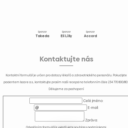
Sponzor
Sponzor
Sponzor
Takeda
Eli Lilly
Accord
Kontaktujte nás
Kontaktní formulář je určen pro dotazy lékařů a zdravotnického personálu. Pokud jste
pacientem Iscare a.s., kontaktujte prosím naší recepci na telefonním čísle
234 770 800/80
Děkujeme za pochopení
Celé jméno:
E-mail:
Zpráva:
Odesláním formuláře vyjadřujete souhlas s
podmínkami
.