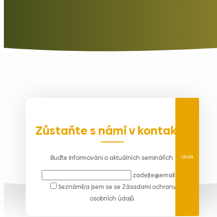
Zůstaňte s námi v kontaktu
Buďte informováni o aktuálních seminářích.
Uložit
zadejte@email.cz
Seznámil/a jsem se se
Zásadami ochrany
osobních údajů
.