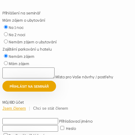
Přihlášení na seminář
Mám zájem o ubytování
Na 1 noc
Na 2 noci
Nemám zájem o ubytování
Zajištění parkování u hotelu
Nemám zájem
Mám zájem
Místo pro Vaše návrhy / postřehy
PŘIHLÁSIT NA SEMINÁŘ
Můj IBD účet
Jsem členem
Chci se stát členem
Přihlašovací jméno
Heslo