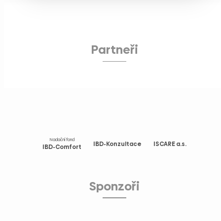
Partneři
Nadační fond
IBD-Konzultace
ISCARE a.s.
IBD-Comfort
Sponzoři