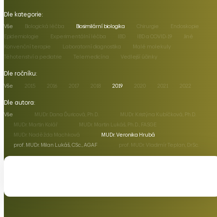
Dle kategorie:
Vše
Biologická léčba
Biosimilární biologika
Chirurgie
Endoskopie
Epidemiologie
Experimentální léčba
IBD
IBD a COVID-19
Jiné
Konvenční terapie
Laboratorní diagnostika
Malé molekuly
Těhotenství a pediatrie
Telemedicína
Vedlejší účinky
Dle ročníku:
Vše
2015
2016
2017
2018
2019
2020
2021
2022
Dle autora:
Vše
MUDr. Dana Ďuricová, Ph.D.
MUDr. Kristýna Kubíčková, Ph.D.
MUDr. Martin Kolář
MUDr. Martin Lukáš, Ph.D., FASGE
MUDr. Naděžda Machková
MUDr. Veronika Hrubá
prof. MUDr. Milan Lukáš, CSc., AGAF
prof. MUDr. Vladimír Teplan, DrSc.